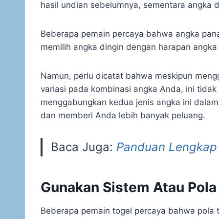
hasil undian sebelumnya, sementara angka d
Beberapa pemain percaya bahwa angka panas
memilih angka dingin dengan harapan angka 
Namun, perlu dicatat bahwa meskipun meng
variasi pada kombinasi angka Anda, ini tid
menggabungkan kedua jenis angka ini dalam 
dan memberi Anda lebih banyak peluang.
Baca Juga:
Panduan Lengkap 
Gunakan Sistem Atau Pola
Beberapa pemain togel percaya bahwa pola 