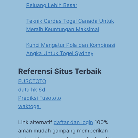
Peluang Lebih Besar
Teknik Cerdas Togel Canada Untuk
Meraih Keuntungan Maksimal
Kunci Mengatur Pola dan Kombinasi
Angka Untuk Togel Sydney
Referensi Situs Terbaik
FUSOTOTO
data hk 6d
Prediksi Fusototo
waktogel
Link alternatif
daftar dan login
100%
aman mudah gampang memberikan