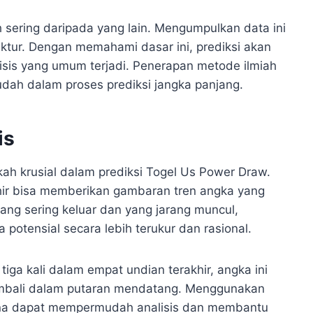
h sering daripada yang lain. Mengumpulkan data ini
tur. Dengan memahami dasar ini, prediksi akan
isis yang umum terjadi. Penerapan metode ilmiah
h dalam proses prediksi jangka panjang.
is
kah krusial dalam prediksi Togel Us Power Draw.
hir bisa memberikan gambaran tren angka yang
ng sering keluar dan yang jarang muncul,
otensial secara lebih terukur dan rasional.
tiga kali dalam empat undian terakhir, angka ini
kembali dalam putaran mendatang. Menggunakan
hana dapat mempermudah analisis dan membantu