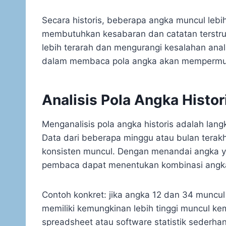
Secara historis, beberapa angka muncul lebi
membutuhkan kesabaran dan catatan terstruk
lebih terarah dan mengurangi kesalahan anal
dalam membaca pola angka akan mempermuda
Analisis Pola Angka Histor
Menganalisis pola angka historis adalah lang
Data dari beberapa minggu atau bulan terak
konsisten muncul. Dengan menandai angka ya
pembaca dapat menentukan kombinasi angka p
Contoh konkret: jika angka 12 dan 34 muncul 
memiliki kemungkinan lebih tinggi muncul 
spreadsheet atau software statistik seder