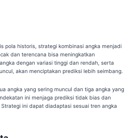
pola historis, strategi kombinasi angka menjadi
acak dan terencana bisa meningkatkan
ngka dengan variasi tinggi dan rendah, serta
cul, akan menciptakan prediksi lebih seimbang.
ua angka yang sering muncul dan tiga angka yang
Pendekatan ini menjaga prediksi tidak bias dan
Strategi ini dapat diadaptasi sesuai tren angka