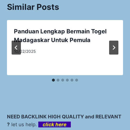
Similar Posts
Panduan Lengkap Bermain Togel
Madagaskar Untuk Pemula
10/02/2025
NEED BACKLINK HIGH QUALITY and RELEVANT
?
let us help.
click here