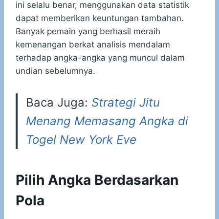
ini selalu benar, menggunakan data statistik
dapat memberikan keuntungan tambahan.
Banyak pemain yang berhasil meraih
kemenangan berkat analisis mendalam
terhadap angka-angka yang muncul dalam
undian sebelumnya.
Baca Juga:
Strategi Jitu
Menang Memasang Angka di
Togel New York Eve
Pilih Angka Berdasarkan
Pola