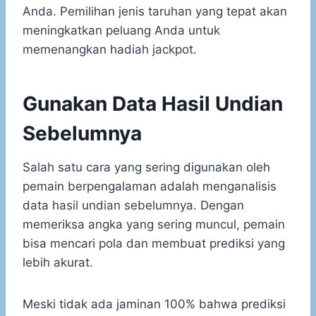
Anda. Pemilihan jenis taruhan yang tepat akan
meningkatkan peluang Anda untuk
memenangkan hadiah jackpot.
Gunakan Data Hasil Undian
Sebelumnya
Salah satu cara yang sering digunakan oleh
pemain berpengalaman adalah menganalisis
data hasil undian sebelumnya. Dengan
memeriksa angka yang sering muncul, pemain
bisa mencari pola dan membuat prediksi yang
lebih akurat.
Meski tidak ada jaminan 100% bahwa prediksi