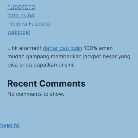
FUSOTOTO
data hk 6d
Prediksi Fusototo
waktogel
Link alternatif
daftar dan login
100% aman
mudah gampang memberikan jackpot besar yang
bisa anda dapatkan di sini.
Recent Comments
No comments to show.
togel hk