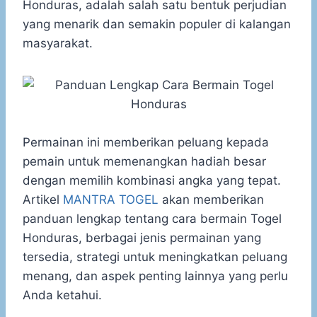
t
e
s
e
p
e
Honduras, adalah salah satu bentuk perjudian
s
b
e
g
e
yang menarik dan semakin populer di kalangan
A
o
n
r
masyarakat.
p
o
g
a
p
k
e
m
r
Permainan ini memberikan peluang kepada
pemain untuk memenangkan hadiah besar
dengan memilih kombinasi angka yang tepat.
Artikel
MANTRA TOGEL
akan memberikan
panduan lengkap tentang cara bermain Togel
Honduras, berbagai jenis permainan yang
tersedia, strategi untuk meningkatkan peluang
menang, dan aspek penting lainnya yang perlu
Anda ketahui.