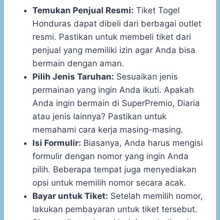
Temukan Penjual Resmi:
Tiket Togel
Honduras dapat dibeli dari berbagai outlet
resmi. Pastikan untuk membeli tiket dari
penjual yang memiliki izin agar Anda bisa
bermain dengan aman.
Pilih Jenis Taruhan:
Sesuaikan jenis
permainan yang ingin Anda ikuti. Apakah
Anda ingin bermain di SuperPremio, Diaria
atau jenis lainnya? Pastikan untuk
memahami cara kerja masing-masing.
Isi Formulir:
Biasanya, Anda harus mengisi
formulir dengan nomor yang ingin Anda
pilih. Beberapa tempat juga menyediakan
opsi untuk memilih nomor secara acak.
Bayar untuk Tiket:
Setelah memilih nomor,
lakukan pembayaran untuk tiket tersebut.