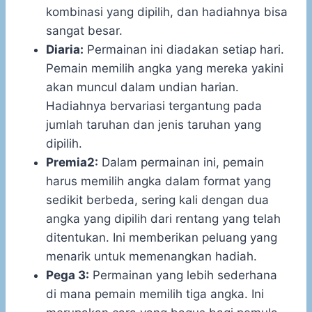
kombinasi yang dipilih, dan hadiahnya bisa
sangat besar.
Diaria:
Permainan ini diadakan setiap hari.
Pemain memilih angka yang mereka yakini
akan muncul dalam undian harian.
Hadiahnya bervariasi tergantung pada
jumlah taruhan dan jenis taruhan yang
dipilih.
Premia2:
Dalam permainan ini, pemain
harus memilih angka dalam format yang
sedikit berbeda, sering kali dengan dua
angka yang dipilih dari rentang yang telah
ditentukan. Ini memberikan peluang yang
menarik untuk memenangkan hadiah.
Pega 3:
Permainan yang lebih sederhana
di mana pemain memilih tiga angka. Ini