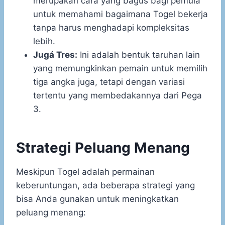
merupakan cara yang bagus bagi pemula
untuk memahami bagaimana Togel bekerja
tanpa harus menghadapi kompleksitas
lebih.
Jugá Tres:
Ini adalah bentuk taruhan lain
yang memungkinkan pemain untuk memilih
tiga angka juga, tetapi dengan variasi
tertentu yang membedakannya dari Pega
3.
Strategi Peluang Menang
Meskipun Togel adalah permainan
keberuntungan, ada beberapa strategi yang
bisa Anda gunakan untuk meningkatkan
peluang menang: