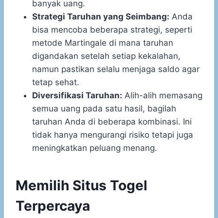
banyak uang.
Strategi Taruhan yang Seimbang:
Anda
bisa mencoba beberapa strategi, seperti
metode Martingale di mana taruhan
digandakan setelah setiap kekalahan,
namun pastikan selalu menjaga saldo agar
tetap sehat.
Diversifikasi Taruhan:
Alih-alih memasang
semua uang pada satu hasil, bagilah
taruhan Anda di beberapa kombinasi. Ini
tidak hanya mengurangi risiko tetapi juga
meningkatkan peluang menang.
Memilih Situs Togel
Terpercaya