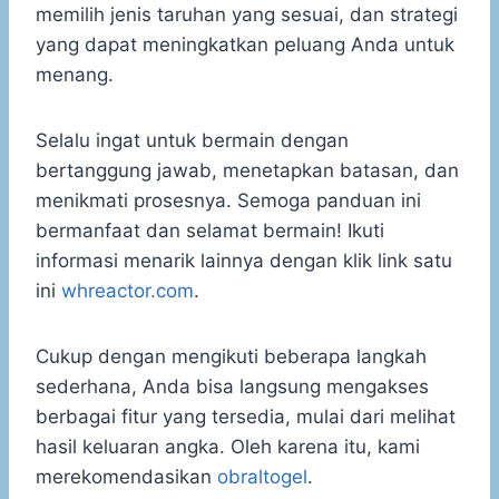
memilih jenis taruhan yang sesuai, dan strategi
yang dapat meningkatkan peluang Anda untuk
menang.
Selalu ingat untuk bermain dengan
bertanggung jawab, menetapkan batasan, dan
menikmati prosesnya. Semoga panduan ini
bermanfaat dan selamat bermain!
Ikuti
informasi menarik lainnya dengan klik link satu
ini
whreactor.com
.
Cukup dengan mengikuti beberapa langkah
sederhana, Anda bisa langsung mengakses
berbagai fitur yang tersedia, mulai dari melihat
hasil keluaran angka. Oleh karena itu, kami
merekomendasikan
obraltogel
.