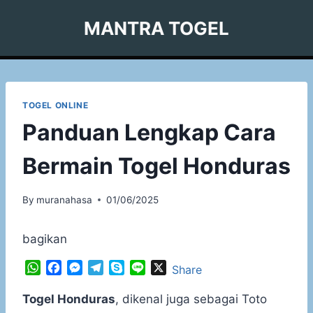
Skip
MANTRA TOGEL
to
content
TOGEL ONLINE
Panduan Lengkap Cara
Bermain Togel Honduras
By
muranahasa
01/06/2025
bagikan
W
F
M
T
S
L
X
Share
h
a
e
e
k
i
a
c
s
l
y
n
Togel Honduras
, dikenal juga sebagai Toto