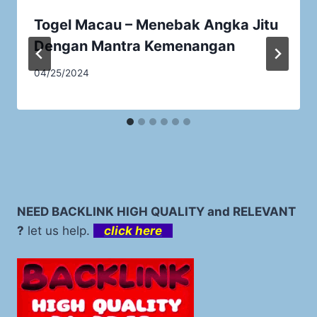
Togel Macau – Menebak Angka Jitu
Dengan Mantra Kemenangan
04/25/2024
NEED BACKLINK HIGH QUALITY and RELEVANT
?
let us help.
click here