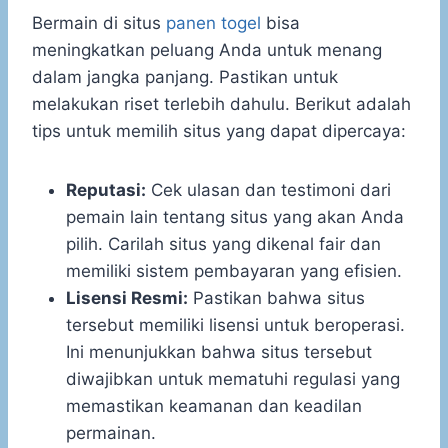
Bermain di situs
panen togel
bisa
meningkatkan peluang Anda untuk menang
dalam jangka panjang. Pastikan untuk
melakukan riset terlebih dahulu. Berikut adalah
tips untuk memilih situs yang dapat dipercaya:
Reputasi:
Cek ulasan dan testimoni dari
pemain lain tentang situs yang akan Anda
pilih. Carilah situs yang dikenal fair dan
memiliki sistem pembayaran yang efisien.
Lisensi Resmi:
Pastikan bahwa situs
tersebut memiliki lisensi untuk beroperasi.
Ini menunjukkan bahwa situs tersebut
diwajibkan untuk mematuhi regulasi yang
memastikan keamanan dan keadilan
permainan.