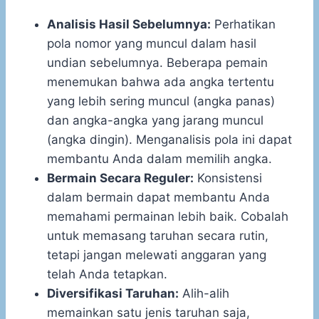
Analisis Hasil Sebelumnya:
Perhatikan
pola nomor yang muncul dalam hasil
undian sebelumnya. Beberapa pemain
menemukan bahwa ada angka tertentu
yang lebih sering muncul (angka panas)
dan angka-angka yang jarang muncul
(angka dingin). Menganalisis pola ini dapat
membantu Anda dalam memilih angka.
Bermain Secara Reguler:
Konsistensi
dalam bermain dapat membantu Anda
memahami permainan lebih baik. Cobalah
untuk memasang taruhan secara rutin,
tetapi jangan melewati anggaran yang
telah Anda tetapkan.
Diversifikasi Taruhan:
Alih-alih
memainkan satu jenis taruhan saja,