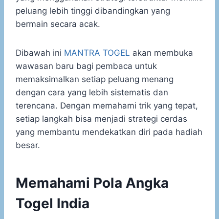
peluang lebih tinggi dibandingkan yang
bermain secara acak.
Dibawah ini
MANTRA TOGEL
akan membuka
wawasan baru bagi pembaca untuk
memaksimalkan setiap peluang menang
dengan cara yang lebih sistematis dan
terencana. Dengan memahami trik yang tepat,
setiap langkah bisa menjadi strategi cerdas
yang membantu mendekatkan diri pada hadiah
besar.
Memahami Pola Angka
Togel India