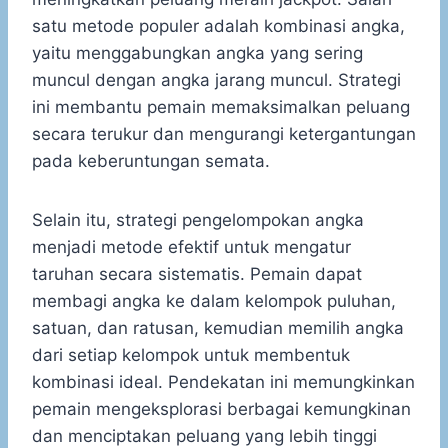
satu metode populer adalah kombinasi angka,
yaitu menggabungkan angka yang sering
muncul dengan angka jarang muncul. Strategi
ini membantu pemain memaksimalkan peluang
secara terukur dan mengurangi ketergantungan
pada keberuntungan semata.
Selain itu, strategi pengelompokan angka
menjadi metode efektif untuk mengatur
taruhan secara sistematis. Pemain dapat
membagi angka ke dalam kelompok puluhan,
satuan, dan ratusan, kemudian memilih angka
dari setiap kelompok untuk membentuk
kombinasi ideal. Pendekatan ini memungkinkan
pemain mengeksplorasi berbagai kemungkinan
dan menciptakan peluang yang lebih tinggi