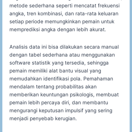
metode sederhana seperti mencatat frekuensi
angka, tren kombinasi, dan rata-rata keluaran
setiap periode memungkinkan pemain untuk
memprediksi angka dengan lebih akurat.
Analisis data ini bisa dilakukan secara manual
dengan tabel sederhana atau menggunakan
software statistik yang tersedia, sehingga
pemain memiliki alat bantu visual yang
memudahkan identifikasi pola. Pemahaman
mendalam tentang probabilitas akan
memberikan keuntungan psikologis, membuat
pemain lebih percaya diri, dan membantu
mengurangi keputusan impulsif yang sering
menjadi penyebab kerugian.