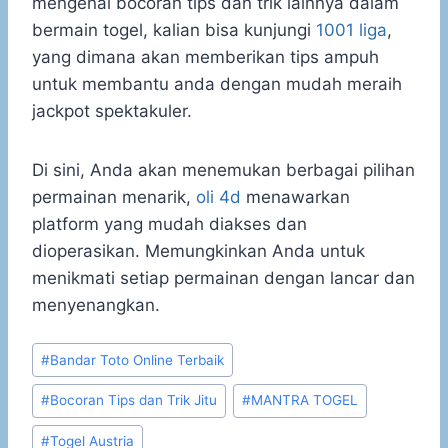
mengenai bocoran tips dan trik lainnya dalam
bermain togel, kalian bisa kunjungi
1001 liga
,
yang dimana akan memberikan tips ampuh
untuk membantu anda dengan mudah meraih
jackpot spektakuler.
Di sini, Anda akan menemukan berbagai pilihan
permainan menarik,
oli 4d
menawarkan
platform yang mudah diakses dan
dioperasikan. Memungkinkan Anda untuk
menikmati setiap permainan dengan lancar dan
menyenangkan.
Post
#
Bandar Toto Online Terbaik
Tags:
#
Bocoran Tips dan Trik Jitu
#
MANTRA TOGEL
#
Togel Austria