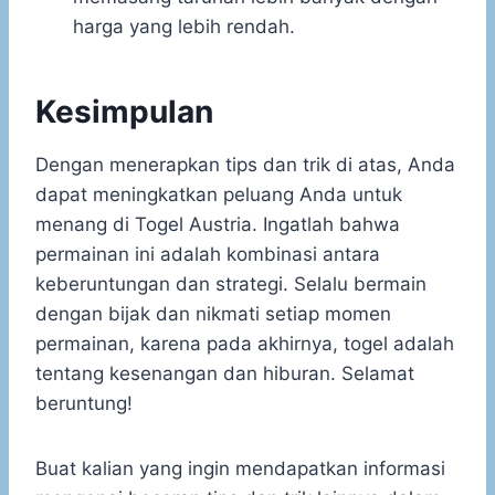
harga yang lebih rendah.
Kesimpulan
​Dengan menerapkan tips dan trik di atas, Anda
dapat meningkatkan peluang Anda untuk
menang di Togel Austria.​ Ingatlah bahwa
permainan ini adalah kombinasi antara
keberuntungan dan strategi. Selalu bermain
dengan bijak dan nikmati setiap momen
permainan, karena pada akhirnya, togel adalah
tentang kesenangan dan hiburan. Selamat
beruntung!
Buat kalian yang ingin mendapatkan informasi