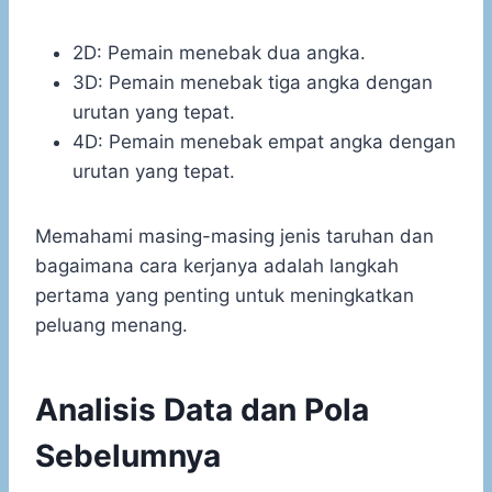
2D: Pemain menebak dua angka.
3D: Pemain menebak tiga angka dengan
urutan yang tepat.
4D: Pemain menebak empat angka dengan
urutan yang tepat.
Memahami masing-masing jenis taruhan dan
bagaimana cara kerjanya adalah langkah
pertama yang penting untuk meningkatkan
peluang menang.
Analisis Data dan Pola
Sebelumnya