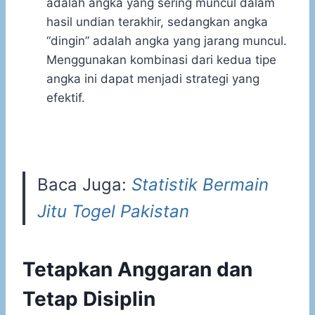
adalah angka yang sering muncul dalam
hasil undian terakhir, sedangkan angka
“dingin” adalah angka yang jarang muncul.
Menggunakan kombinasi dari kedua tipe
angka ini dapat menjadi strategi yang
efektif.
Baca Juga:
Statistik Bermain
Jitu Togel Pakistan
Tetapkan Anggaran dan
Tetap Disiplin