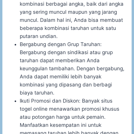
kombinasi berbagai angka, baik dari angka
yang sering muncul maupun yang jarang
muncul. Dalam hal ini, Anda bisa membuat
beberapa kombinasi taruhan untuk satu
putaran undian.
Bergabung dengan Grup Taruhan:
Bergabung dengan sindikasi atau grup
taruhan dapat memberikan Anda
keunggulan tambahan. Dengan bergabung,
Anda dapat memiliki lebih banyak
kombinasi yang dipasang dan berbagi
biaya taruhan.
Ikuti Promosi dan Diskon: Banyak situs
togel online menawarkan promosi khusus
atau potongan harga untuk pemain.
Manfaatkan kesempatan ini untuk
memasang taruhan lebih banyak dengan