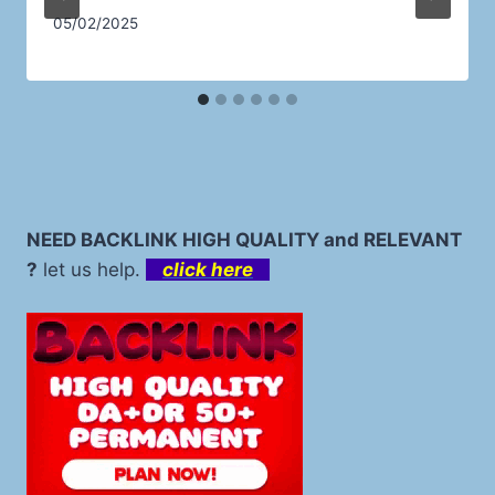
05/02/2025
NEED BACKLINK HIGH QUALITY and RELEVANT
?
let us help.
click here