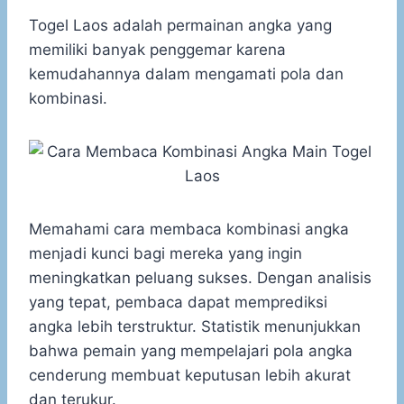
h
a
e
e
k
i
a
c
s
l
y
n
Togel Laos adalah permainan angka yang
t
e
s
e
p
e
memiliki banyak penggemar karena
s
b
e
g
e
kemudahannya dalam mengamati pola dan
A
o
n
r
kombinasi.
p
o
g
a
p
k
e
m
r
Memahami cara membaca kombinasi angka
menjadi kunci bagi mereka yang ingin
meningkatkan peluang sukses. Dengan analisis
yang tepat, pembaca dapat memprediksi
angka lebih terstruktur. Statistik menunjukkan
bahwa pemain yang mempelajari pola angka
cenderung membuat keputusan lebih akurat
dan terukur.