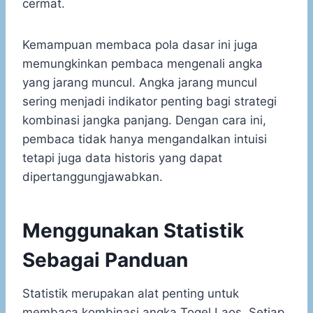
cermat.
Kemampuan membaca pola dasar ini juga
memungkinkan pembaca mengenali angka
yang jarang muncul. Angka jarang muncul
sering menjadi indikator penting bagi strategi
kombinasi jangka panjang. Dengan cara ini,
pembaca tidak hanya mengandalkan intuisi
tetapi juga data historis yang dapat
dipertanggungjawabkan.
Menggunakan Statistik
Sebagai Panduan
Statistik merupakan alat penting untuk
membaca kombinasi angka Togel Laos. Setiap