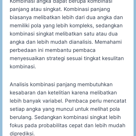
Kombinasi angka dapat berupa kombinasi
panjang atau singkat. Kombinasi panjang
biasanya melibatkan lebih dari dua angka dan
memiliki pola yang lebih kompleks, sedangkan
kombinasi singkat melibatkan satu atau dua
angka dan lebih mudah dianalisis. Memahami
perbedaan ini membantu pembaca
menyesuaikan strategi sesuai tingkat kesulitan
kombinasi.
Analisis kombinasi panjang membutuhkan
kesabaran dan ketelitian karena melibatkan
lebih banyak variabel. Pembaca perlu mencatat
setiap angka yang muncul untuk melihat pola
berulang. Sedangkan kombinasi singkat lebih
fokus pada probabilitas cepat dan lebih mudah
diprediksi.