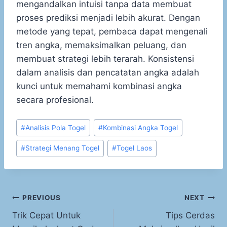
mengandalkan intuisi tanpa data membuat
proses prediksi menjadi lebih akurat. Dengan
metode yang tepat, pembaca dapat mengenali
tren angka, memaksimalkan peluang, dan
membuat strategi lebih terarah. Konsistensi
dalam analisis dan pencatatan angka adalah
kunci untuk memahami kombinasi angka
secara profesional.
Post
#
Analisis Pola Togel
#
Kombinasi Angka Togel
Tags:
#
Strategi Menang Togel
#
Togel Laos
Post
PREVIOUS
NEXT
Trik Cepat Untuk
Tips Cerdas
navigation