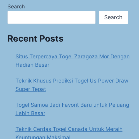
Search
Search
Recent Posts
Situs Terpercaya Togel Zaragoza Mor Dengan
Hadiah Besar
Teknik Khusus Prediksi Togel Us Power Draw
Super Tepat
Togel Samoa Jadi Favorit Baru untuk Peluang
Lebih Besar
Teknik Cerdas Togel Canada Untuk Meraih
Keuntungan Maksimal