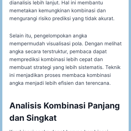
dianalisis lebih lanjut. Hal ini membantu
memetakan kemungkinan kombinasi dan
mengurangi risiko prediksi yang tidak akurat.
Selain itu, pengelompokan angka
mempermudah visualisasi pola. Dengan melihat
angka secara terstruktur, pembaca dapat
memprediksi kombinasi lebih cepat dan
membuat strategi yang lebih sistematis. Teknik
ini menjadikan proses membaca kombinasi
angka menjadi lebih efisien dan terencana.
Analisis Kombinasi Panjang
dan Singkat