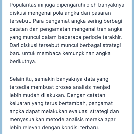
Popularitas ini juga dipengaruhi oleh banyaknya
diskusi mengenai pola angka dari pasaran
tersebut. Para pengamat angka sering berbagi
catatan dan pengamatan mengenai tren angka
yang muncul dalam beberapa periode terakhir.
Dari diskusi tersebut muncul berbagai strategi
baru untuk membaca kemungkinan angka
berikutnya.
Selain itu, semakin banyaknya data yang
tersedia membuat proses analisis menjadi
lebih mudah dilakukan. Dengan catatan
keluaran yang terus bertambah, pengamat
angka dapat melakukan evaluasi strategi dan
menyesuaikan metode analisis mereka agar
lebih relevan dengan kondisi terbaru.