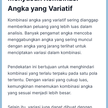
Angka yang Variatif
Kombinasi angka yang variatif sering dianggap
memberikan peluang yang lebih luas dalam
analisis. Banyak pengamat angka mencoba
menggabungkan angka yang sering muncul
dengan angka yang jarang terlihat untuk
menciptakan variasi dalam kombinasi.
Pendekatan ini bertujuan untuk menghindari
kombinasi yang terlalu terpaku pada satu pola
tertentu. Dengan variasi yang cukup luas,
kemungkinan menemukan kombinasi angka
yang sesuai menjadi lebih besar.
Selain itu, variasi juga dapat dibuat dengan