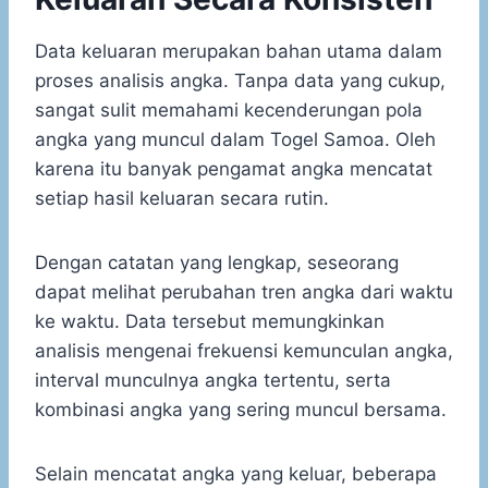
Data keluaran merupakan bahan utama dalam
proses analisis angka. Tanpa data yang cukup,
sangat sulit memahami kecenderungan pola
angka yang muncul dalam Togel Samoa. Oleh
karena itu banyak pengamat angka mencatat
setiap hasil keluaran secara rutin.
Dengan catatan yang lengkap, seseorang
dapat melihat perubahan tren angka dari waktu
ke waktu. Data tersebut memungkinkan
analisis mengenai frekuensi kemunculan angka,
interval munculnya angka tertentu, serta
kombinasi angka yang sering muncul bersama.
Selain mencatat angka yang keluar, beberapa