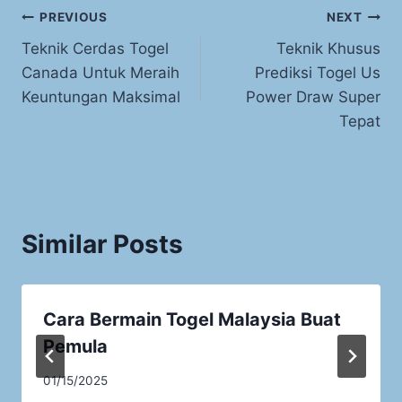
Post
PREVIOUS
NEXT
Teknik Cerdas Togel
Teknik Khusus
navigation
Canada Untuk Meraih
Prediksi Togel Us
Keuntungan Maksimal
Power Draw Super
Tepat
Similar Posts
Cara Bermain Togel Malaysia Buat
Pemula
01/15/2025