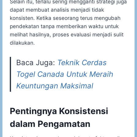
Selain itu, terlalu sering mengganti strategi juga
dapat membuat analisis menjadi tidak
konsisten. Ketika seseorang terus mengubah
pendekatan tanpa memberikan waktu untuk
melihat hasilnya, proses evaluasi menjadi sulit
dilakukan.
Baca Juga:
Teknik Cerdas
Togel Canada Untuk Meraih
Keuntungan Maksimal
Pentingnya Konsistensi
dalam Pengamatan