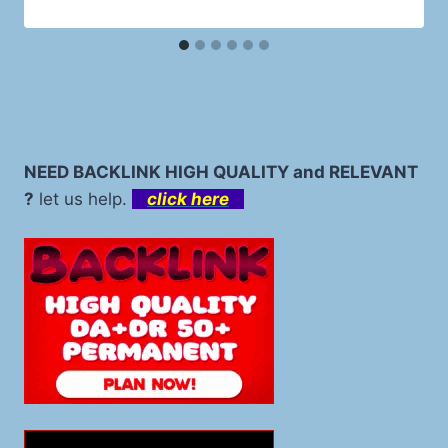
NEED BACKLINK HIGH QUALITY and RELEVANT
?
let us help.
click here