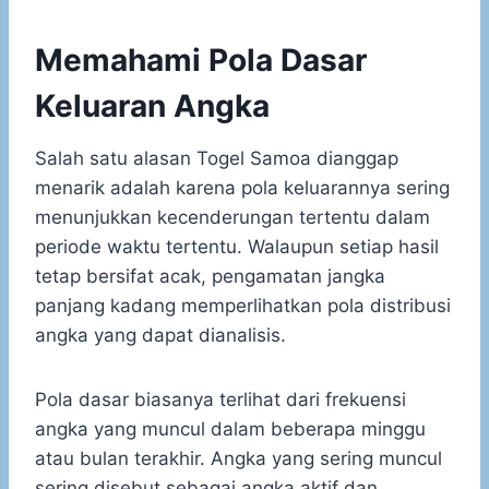
Memahami Pola Dasar
Keluaran Angka
Salah satu alasan Togel Samoa dianggap
menarik adalah karena pola keluarannya sering
menunjukkan kecenderungan tertentu dalam
periode waktu tertentu. Walaupun setiap hasil
tetap bersifat acak, pengamatan jangka
panjang kadang memperlihatkan pola distribusi
angka yang dapat dianalisis.
Pola dasar biasanya terlihat dari frekuensi
angka yang muncul dalam beberapa minggu
atau bulan terakhir. Angka yang sering muncul
sering disebut sebagai angka aktif dan