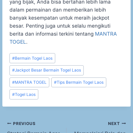
yang bijak, Anda bisa bertahan lebih lama
dalam permainan dan memberikan lebih
banyak kesempatan untuk meraih jackpot
besar. Penting juga untuk selalu mengikuti
berita dan informasi terkini tentang
MANTRA
TOGEL
.
Post
#
Bermain Togel Laos
Tags:
#
Jackpot Besar Bermain Togel Laos
#
MANTRA TOGEL
#
Tips Bermain Togel Laos
#
Togel Laos
Post
PREVIOUS
NEXT