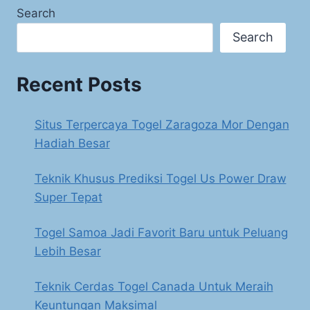
Search
Search
Recent Posts
Situs Terpercaya Togel Zaragoza Mor Dengan
Hadiah Besar
Teknik Khusus Prediksi Togel Us Power Draw
Super Tepat
Togel Samoa Jadi Favorit Baru untuk Peluang
Lebih Besar
Teknik Cerdas Togel Canada Untuk Meraih
Keuntungan Maksimal