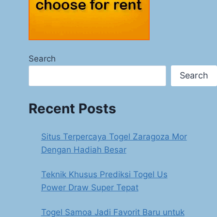
Search
Search
Recent Posts
Situs Terpercaya Togel Zaragoza Mor
Dengan Hadiah Besar
Teknik Khusus Prediksi Togel Us
Power Draw Super Tepat
Togel Samoa Jadi Favorit Baru untuk