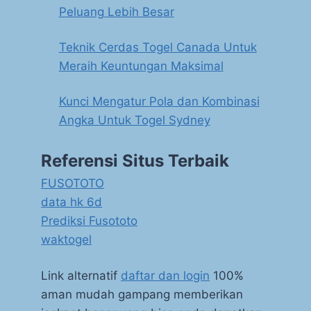
Peluang Lebih Besar
Teknik Cerdas Togel Canada Untuk
Meraih Keuntungan Maksimal
Kunci Mengatur Pola dan Kombinasi
Angka Untuk Togel Sydney
Referensi Situs Terbaik
FUSOTOTO
data hk 6d
Prediksi Fusototo
waktogel
Link alternatif
daftar dan login
100%
aman mudah gampang memberikan