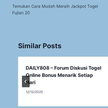
Temukan Cara Mudah Meraih Jackpot Togel
navigation
Fujian 20
Similar Posts
DAILY808 – Forum Diskusi Togel
Online Bonus Menarik Setiap
Hari
12/12/2025