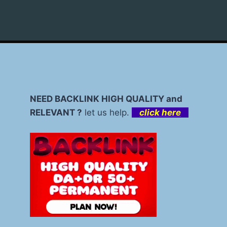
NEED BACKLINK HIGH QUALITY and
RELEVANT ?
let us help.
click here