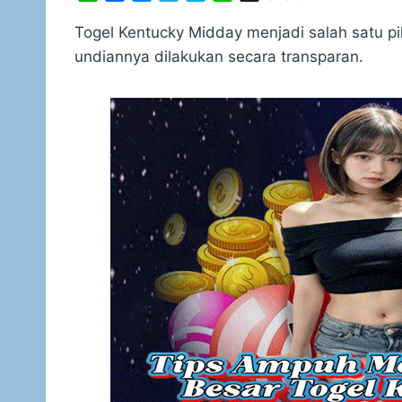
h
a
e
e
k
i
a
c
s
l
y
n
Togel Kentucky Midday menjadi salah satu pil
t
e
s
e
p
e
undiannya dilakukan secara transparan.
s
b
e
g
e
A
o
n
r
p
o
g
a
p
k
e
m
r