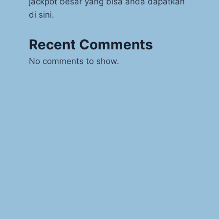
jackpot besar yang bisa anda dapatkan
di sini.
Recent Comments
No comments to show.