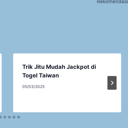
Rekomendasi
Trik Jitu Mudah Jackpot di
Togel Taiwan
05/03/2025