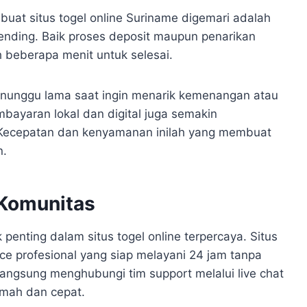
buat situs togel online Suriname digemari adalah
ending. Baik proses deposit maupun penarikan
 beberapa menit untuk selesai.
enunggu lama saat ingin menarik kemenangan atau
ayaran lokal dan digital juga semakin
Kecepatan dan kenyamanan inilah yang membuat
n.
Komunitas
enting dalam situs togel online terpercaya. Situs
ce profesional yang siap melayani 24 jam tanpa
angsung menghubungi tim support melalui live chat
mah dan cepat.