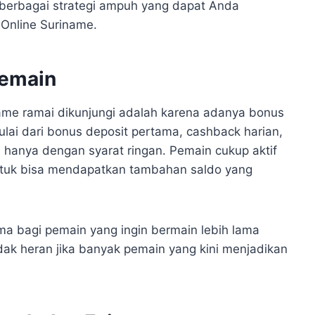
erbagai strategi ampuh yang dapat Anda
 Online Suriname.
Pemain
name ramai dikunjungi adalah karena adanya bonus
lai dari bonus deposit pertama, cashback harian,
m hanya dengan syarat ringan. Pemain cukup aktif
tuk bisa mendapatkan tambahan saldo yang
ma bagi pemain yang ingin bermain lebih lama
ak heran jika banyak pemain yang kini menjadikan