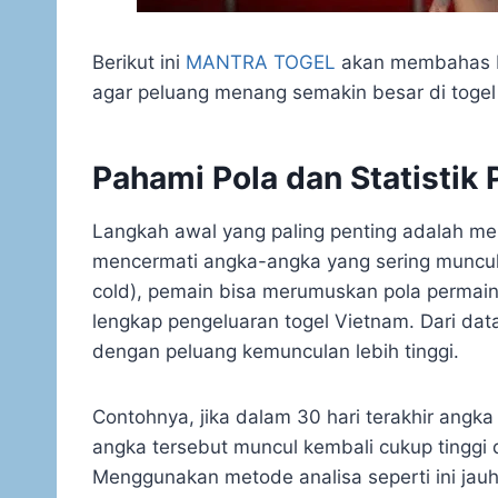
Berikut ini
MANTRA TOGEL
akan membahas be
agar peluang menang semakin besar di togel
Pahami Pola dan Statistik
Langkah awal yang paling penting adalah m
mencermati angka-angka yang sering muncul 
cold), pemain bisa merumuskan pola permain
lengkap pengeluaran togel Vietnam. Dari da
dengan peluang kemunculan lebih tinggi.
Contohnya, jika dalam 30 hari terakhir angk
angka tersebut muncul kembali cukup tinggi
Menggunakan metode analisa seperti ini jau