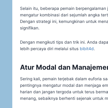
Selain itu, beberapa pemain berpengalaman 
mengatur kombinasi dari sejumlah angka ter
Dengan strategi ini, kemungkinan untuk men
signifikan.
Dengan mengikuti tips dan trik ini. Anda dap
lebih percaya diri melalui situs
bibit4d
.
Atur Modal dan Manajeme
Sering kali, pemain terjebak dalam euforia s
pentingnya mengatur modal dan menjaga emo
harian dan jangan tergoda untuk terus berma
menang, sebaiknya berhenti sejenak untuk m