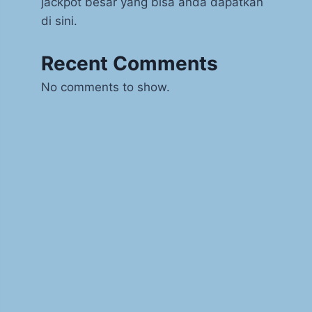
jackpot besar yang bisa anda dapatkan
di sini.
Recent Comments
No comments to show.