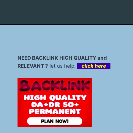
NEED BACKLINK HIGH QUALITY and
RELEVANT ?
let us help.
click here