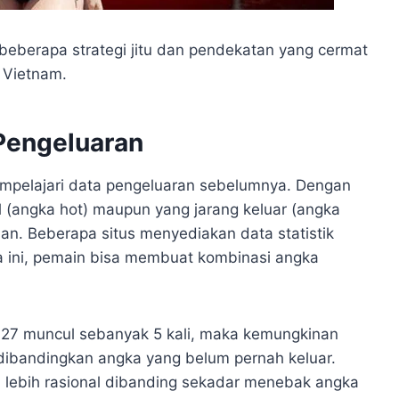
berapa strategi jitu dan pendekatan yang cermat
 Vietnam.
 Pengeluaran
empelajari data pengeluaran sebelumnya. Dengan
(angka hot) maupun yang jarang keluar (angka
an. Beberapa situs menyediakan data statistik
ta ini, pemain bisa membuat kombinasi angka
a 27 muncul sebanyak 5 kali, maka kemungkinan
 dibandingkan angka yang belum pernah keluar.
h lebih rasional dibanding sekadar menebak angka