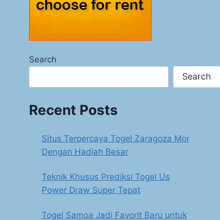
Search
Search
Recent Posts
Situs Terpercaya Togel Zaragoza Mor
Dengan Hadiah Besar
Teknik Khusus Prediksi Togel Us
Power Draw Super Tepat
Togel Samoa Jadi Favorit Baru untuk