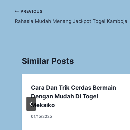
Post
PREVIOUS
Rahasia Mudah Menang Jackpot Togel Kamboja
navigation
Similar Posts
Cara Dan Trik Cerdas Bermain
Dengan Mudah Di Togel
Meksiko
01/15/2025