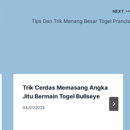
NEXT
Tips Dan Trik Menang Besar Togel Prancis
Trik Cerdas Memasang Angka
Jitu Bermain Togel Bullseye
04/01/2025