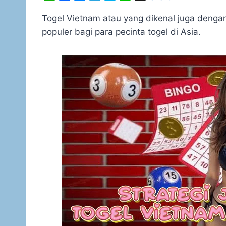
h
a
e
e
k
i
a
c
s
l
y
n
Togel Vietnam atau yang dikenal juga dengan
t
e
s
e
p
e
populer bagi para pecinta togel di Asia.
s
b
e
g
e
A
o
n
r
p
o
g
a
p
k
e
m
r