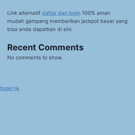
Link alternatif
daftar dan login
100% aman
mudah gampang memberikan jackpot besar yang
bisa anda dapatkan di sini.
Recent Comments
No comments to show.
togel hk
© 2026
MANTRA TOGEL