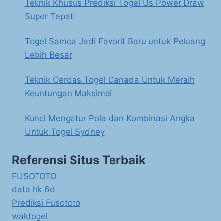
Teknik Khusus Prediksi Togel Us Power Draw
Super Tepat
Togel Samoa Jadi Favorit Baru untuk Peluang
Lebih Besar
Teknik Cerdas Togel Canada Untuk Meraih
Keuntungan Maksimal
Kunci Mengatur Pola dan Kombinasi Angka
Untuk Togel Sydney
Referensi Situs Terbaik
FUSOTOTO
data hk 6d
Prediksi Fusototo
waktogel