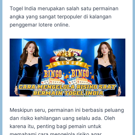
h
a
e
e
k
i
a
c
s
l
y
n
Togel India merupakan salah satu permainan
t
e
s
e
p
e
angka yang sangat terpopuler di kalangan
s
b
e
g
e
penggemar lotere online.
A
o
n
r
p
o
g
a
p
k
e
m
r
Meskipun seru, permainan ini berbasis peluang
dan risiko kehilangan uang selalu ada. Oleh
karena itu, penting bagi pemain untuk
memahami cara mengelola risiko agar