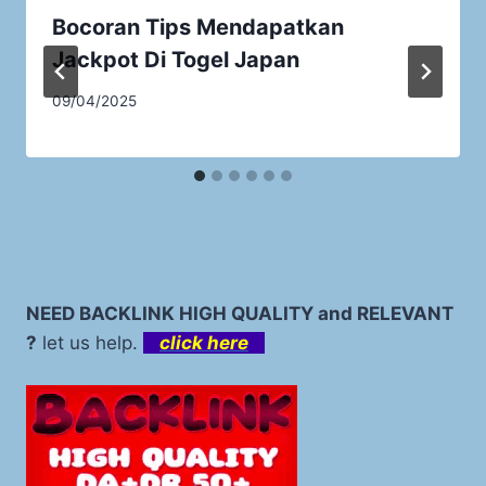
Bocoran Tips Mendapatkan
Jackpot Di Togel Japan
09/04/2025
NEED BACKLINK HIGH QUALITY and RELEVANT
?
let us help.
click here