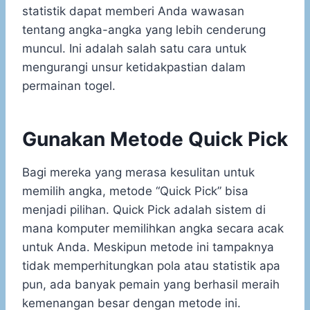
statistik dapat memberi Anda wawasan
tentang angka-angka yang lebih cenderung
muncul. Ini adalah salah satu cara untuk
mengurangi unsur ketidakpastian dalam
permainan togel.
Gunakan Metode Quick Pick
Bagi mereka yang merasa kesulitan untuk
memilih angka, metode “Quick Pick” bisa
menjadi pilihan. Quick Pick adalah sistem di
mana komputer memilihkan angka secara acak
untuk Anda. Meskipun metode ini tampaknya
tidak memperhitungkan pola atau statistik apa
pun, ada banyak pemain yang berhasil meraih
kemenangan besar dengan metode ini.