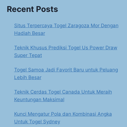
Recent Posts
Situs Terpercaya Togel Zaragoza Mor Dengan
Hadiah Besar
Teknik Khusus Prediksi Togel Us Power Draw
Super Tepat
Togel Samoa Jadi Favorit Baru untuk Peluang
Lebih Besar
Teknik Cerdas Togel Canada Untuk Meraih
Keuntungan Maksimal
Kunci Mengatur Pola dan Kombinasi Angka
Untuk Togel Sydney