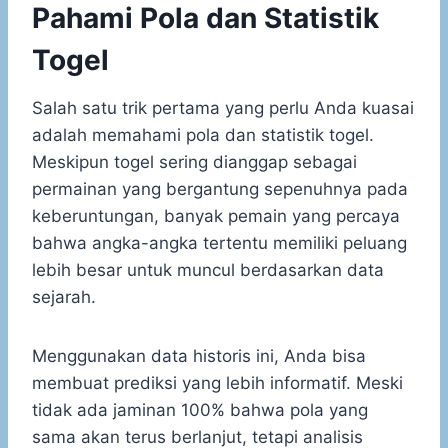
Pahami Pola dan Statistik
Togel
Salah satu trik pertama yang perlu Anda kuasai
adalah memahami pola dan statistik togel.
Meskipun togel sering dianggap sebagai
permainan yang bergantung sepenuhnya pada
keberuntungan, banyak pemain yang percaya
bahwa angka-angka tertentu memiliki peluang
lebih besar untuk muncul berdasarkan data
sejarah.
Menggunakan data historis ini, Anda bisa
membuat prediksi yang lebih informatif. Meski
tidak ada jaminan 100% bahwa pola yang
sama akan terus berlanjut, tetapi analisis