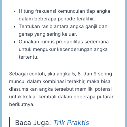
Hitung frekuensi kemunculan tiap angka
dalam beberapa periode terakhir.
Tentukan rasio antara angka ganjil dan
genap yang sering keluar.
Gunakan rumus probabilitas sederhana
untuk mengukur kecenderungan angka
tertentu.
Sebagai contoh, jika angka 5, 8, dan 9 sering
muncul dalam kombinasi terakhir, maka bisa
diasumsikan angka tersebut memiliki potensi
untuk keluar kembali dalam beberapa putaran
berikutnya.
Baca Juga:
Trik Praktis