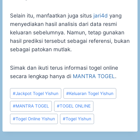
Selain itu, manfaatkan juga situs
jari4d
yang
menyediakan hasil analisis dari data resmi
keluaran sebelumnya. Namun, tetap gunakan
hasil prediksi tersebut sebagai referensi, bukan
sebagai patokan mutlak.
Simak dan ikuti terus informasi togel online
secara lengkap hanya di
MANTRA TOGEL
.
Post
#
Jackpot Togel Yishun
#
Keluaran Togel Yishun
Tags:
#
MANTRA TOGEL
#
TOGEL ONLINE
#
Togel Online Yishun
#
Togel Yishun