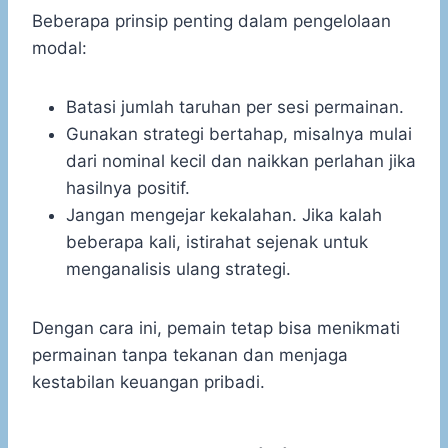
Beberapa prinsip penting dalam pengelolaan
modal:
Batasi jumlah taruhan per sesi permainan.
Gunakan strategi bertahap, misalnya mulai
dari nominal kecil dan naikkan perlahan jika
hasilnya positif.
Jangan mengejar kekalahan. Jika kalah
beberapa kali, istirahat sejenak untuk
menganalisis ulang strategi.
Dengan cara ini, pemain tetap bisa menikmati
permainan tanpa tekanan dan menjaga
kestabilan keuangan pribadi.