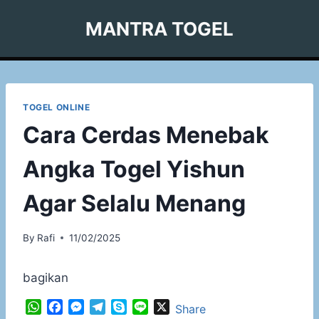
Skip
MANTRA TOGEL
to
content
TOGEL ONLINE
Cara Cerdas Menebak
Angka Togel Yishun
Agar Selalu Menang
By
Rafi
11/02/2025
bagikan
W
F
M
T
S
L
X
Share