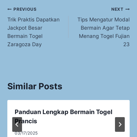
Post
PREVIOUS
NEXT
Trik Praktis Dapatkan
Tips Mengatur Modal
navigation
Jackpot Besar
Bermain Agar Tetap
Bermain Togel
Menang Togel Fujian
Zaragoza Day
23
Similar Posts
Panduan Lengkap Bermain Togel
Prancis
03/17/2025