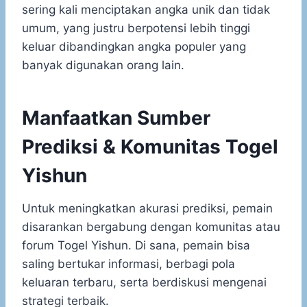
sering kali menciptakan angka unik dan tidak
umum, yang justru berpotensi lebih tinggi
keluar dibandingkan angka populer yang
banyak digunakan orang lain.
Manfaatkan Sumber
Prediksi & Komunitas Togel
Yishun
Untuk meningkatkan akurasi prediksi, pemain
disarankan bergabung dengan komunitas atau
forum Togel Yishun. Di sana, pemain bisa
saling bertukar informasi, berbagi pola
keluaran terbaru, serta berdiskusi mengenai
strategi terbaik.