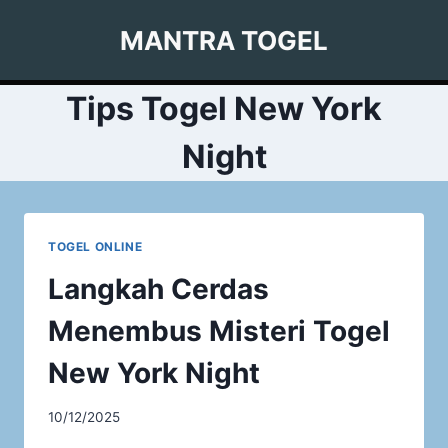
Skip
MANTRA TOGEL
to
content
Tips Togel New York
Night
TOGEL ONLINE
Langkah Cerdas
Menembus Misteri Togel
New York Night
10/12/2025