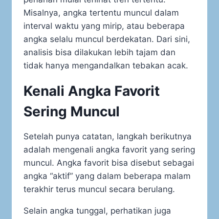
Misalnya, angka tertentu muncul dalam
interval waktu yang mirip, atau beberapa
angka selalu muncul berdekatan. Dari sini,
analisis bisa dilakukan lebih tajam dan
tidak hanya mengandalkan tebakan acak.
Kenali Angka Favorit
Sering Muncul
Setelah punya catatan, langkah berikutnya
adalah mengenali angka favorit yang sering
muncul. Angka favorit bisa disebut sebagai
angka “aktif” yang dalam beberapa malam
terakhir terus muncul secara berulang.
Selain angka tunggal, perhatikan juga