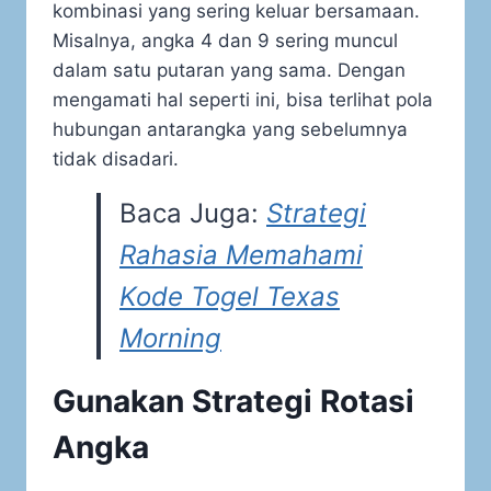
kombinasi yang sering keluar bersamaan.
Misalnya, angka 4 dan 9 sering muncul
dalam satu putaran yang sama. Dengan
mengamati hal seperti ini, bisa terlihat pola
hubungan antarangka yang sebelumnya
tidak disadari.
Baca Juga:
Strategi
Rahasia Memahami
Kode Togel Texas
Morning
Gunakan Strategi Rotasi
Angka