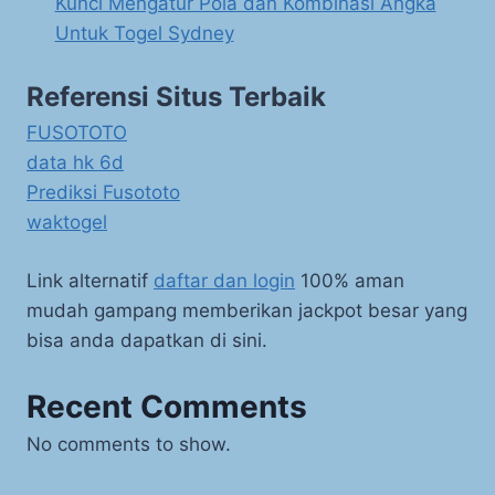
Kunci Mengatur Pola dan Kombinasi Angka
Untuk Togel Sydney
Referensi Situs Terbaik
FUSOTOTO
data hk 6d
Prediksi Fusototo
waktogel
Link alternatif
daftar dan login
100% aman
mudah gampang memberikan jackpot besar yang
bisa anda dapatkan di sini.
Recent Comments
No comments to show.