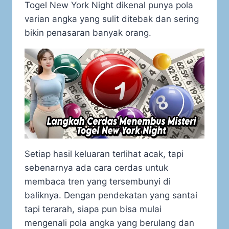
Togel New York Night dikenal punya pola
varian angka yang sulit ditebak dan sering
bikin penasaran banyak orang.
Setiap hasil keluaran terlihat acak, tapi
sebenarnya ada cara cerdas untuk
membaca tren yang tersembunyi di
baliknya. Dengan pendekatan yang santai
tapi terarah, siapa pun bisa mulai
mengenali pola angka yang berulang dan