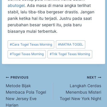
abutogel
. Ada masa di mana angka terlihat
stabil, lalu tiba-tiba bergeser drastis. Jangan
panik ketika hal itu terjadi. Justru pada saat
perubahan besar seperti itu, pola baru
biasanya mulai terbentuk.
Post
#
Cara Togel Texas Morning
#
MATRA TOGEL
Tags:
#
Togel Texas Morning
#
Trik Togel Texas Morning
Post
PREVIOUS
NEXT
Metode Bijak
Langkah Cerdas
navigation
Membaca Pola Togel
Menembus Misteri
New Jersey Eve
Togel New York Night
Harian