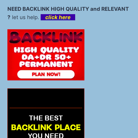
NEED BACKLINK HIGH QUALITY and RELEVANT
?
let us help.
click here