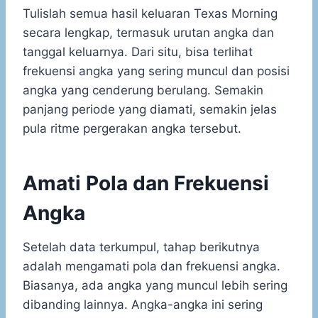
Tulislah semua hasil keluaran Texas Morning
secara lengkap, termasuk urutan angka dan
tanggal keluarnya. Dari situ, bisa terlihat
frekuensi angka yang sering muncul dan posisi
angka yang cenderung berulang. Semakin
panjang periode yang diamati, semakin jelas
pula ritme pergerakan angka tersebut.
Amati Pola dan Frekuensi
Angka
Setelah data terkumpul, tahap berikutnya
adalah mengamati pola dan frekuensi angka.
Biasanya, ada angka yang muncul lebih sering
dibanding lainnya. Angka-angka ini sering