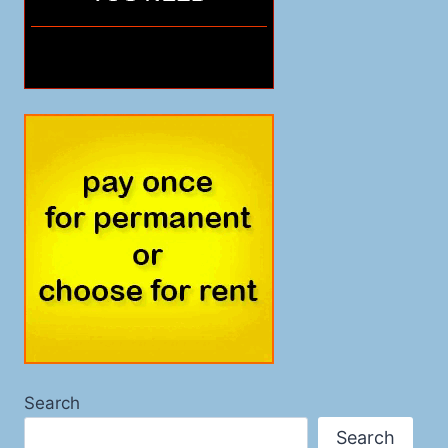
Search
Search