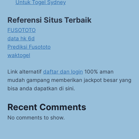
Untuk Togel Sydney
Referensi Situs Terbaik
FUSOTOTO
data hk 6d
Prediksi Fusototo
waktogel
Link alternatif
daftar dan login
100% aman
mudah gampang memberikan jackpot besar yang
bisa anda dapatkan di sini.
Recent Comments
No comments to show.