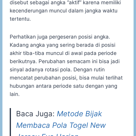
disebut sebagai angka “aktif” karena memiliki
kecenderungan muncul dalam jangka waktu
tertentu.
Perhatikan juga pergeseran posisi angka.
Kadang angka yang sering berada di posisi
akhir tiba-tiba muncul di awal pada periode
berikutnya. Perubahan semacam ini bisa jadi
sinyal adanya rotasi pola. Dengan rutin
mencatat perubahan posisi, bisa mulai terlihat
hubungan antara periode satu dengan yang
lain.
Baca Juga:
Metode Bijak
Membaca Pola Togel New