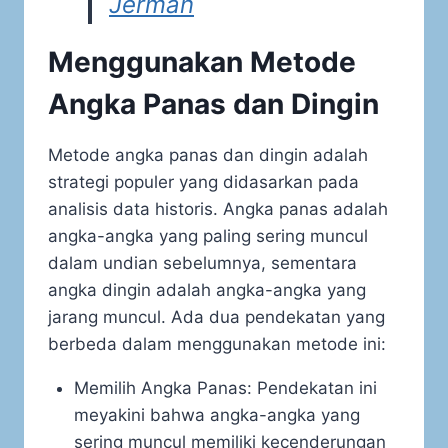
Jerman
Menggunakan Metode
Angka Panas dan Dingin
Metode angka panas dan dingin adalah
strategi populer yang didasarkan pada
analisis data historis. Angka panas adalah
angka-angka yang paling sering muncul
dalam undian sebelumnya, sementara
angka dingin adalah angka-angka yang
jarang muncul. Ada dua pendekatan yang
berbeda dalam menggunakan metode ini:
Memilih Angka Panas: Pendekatan ini
meyakini bahwa angka-angka yang
sering muncul memiliki kecenderungan