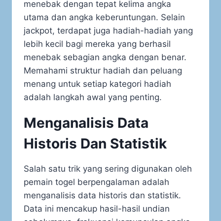
menebak dengan tepat kelima angka
utama dan angka keberuntungan. Selain
jackpot, terdapat juga hadiah-hadiah yang
lebih kecil bagi mereka yang berhasil
menebak sebagian angka dengan benar.
Memahami struktur hadiah dan peluang
menang untuk setiap kategori hadiah
adalah langkah awal yang penting.
Menganalisis Data
Historis Dan Statistik
Salah satu trik yang sering digunakan oleh
pemain togel berpengalaman adalah
menganalisis data historis dan statistik.
Data ini mencakup hasil-hasil undian