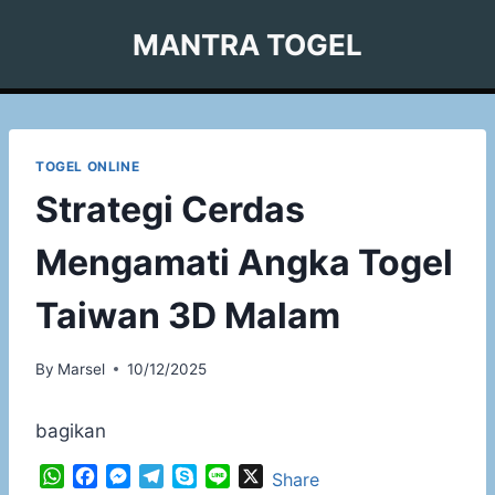
Skip
MANTRA TOGEL
to
content
TOGEL ONLINE
Strategi Cerdas
Mengamati Angka Togel
Taiwan 3D Malam
By
Marsel
10/12/2025
bagikan
W
F
M
T
S
L
X
Share