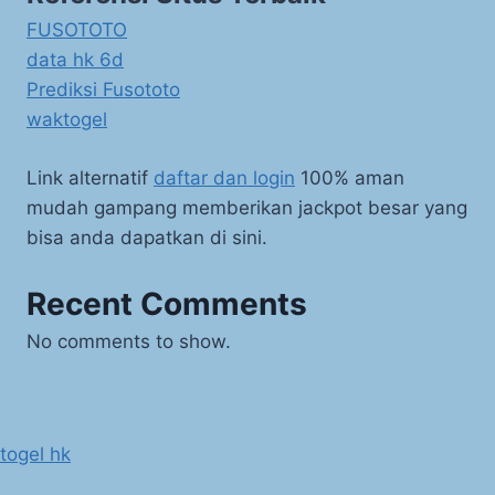
FUSOTOTO
data hk 6d
Prediksi Fusototo
waktogel
Link alternatif
daftar dan login
100% aman
mudah gampang memberikan jackpot besar yang
bisa anda dapatkan di sini.
Recent Comments
No comments to show.
togel hk