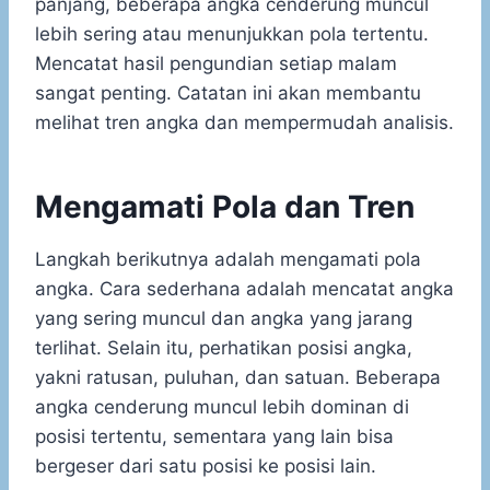
panjang, beberapa angka cenderung muncul
lebih sering atau menunjukkan pola tertentu.
Mencatat hasil pengundian setiap malam
sangat penting. Catatan ini akan membantu
melihat tren angka dan mempermudah analisis.
Mengamati Pola dan Tren
Langkah berikutnya adalah mengamati pola
angka. Cara sederhana adalah mencatat angka
yang sering muncul dan angka yang jarang
terlihat. Selain itu, perhatikan posisi angka,
yakni ratusan, puluhan, dan satuan. Beberapa
angka cenderung muncul lebih dominan di
posisi tertentu, sementara yang lain bisa
bergeser dari satu posisi ke posisi lain.