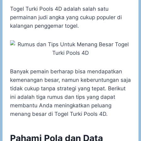
h
a
e
e
k
i
a
c
s
l
y
n
Togel Turki Pools 4D adalah salah satu
t
e
s
e
p
e
permainan judi angka yang cukup populer di
s
b
e
g
e
kalangan penggemar togel.
A
o
n
r
p
o
g
a
p
k
e
m
r
Banyak pemain berharap bisa mendapatkan
kemenangan besar, namun keberuntungan saja
tidak cukup tanpa strategi yang tepat. Berikut
ini adalah tiga rumus dan tips yang dapat
membantu Anda meningkatkan peluang
menang besar di Togel Turki Pools 4D.
Pahami Pola dan Data