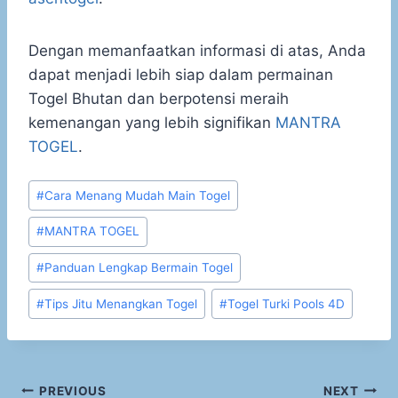
Dengan memanfaatkan informasi di atas, Anda
dapat menjadi lebih siap dalam permainan
Togel Bhutan dan berpotensi meraih
kemenangan yang lebih signifikan
MANTRA
TOGEL
.
Post
#
Cara Menang Mudah Main Togel
Tags:
#
MANTRA TOGEL
#
Panduan Lengkap Bermain Togel
#
Tips Jitu Menangkan Togel
#
Togel Turki Pools 4D
Post
PREVIOUS
NEXT