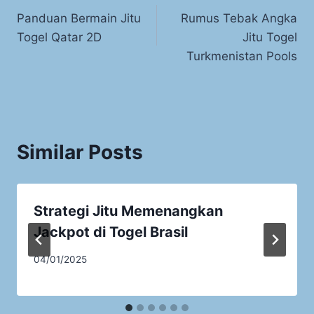
Panduan Bermain Jitu
Rumus Tebak Angka
navigation
Togel Qatar 2D
Jitu Togel
Turkmenistan Pools
Similar Posts
Strategi Jitu Memenangkan
Jackpot di Togel Brasil
04/01/2025