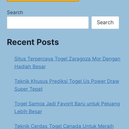
Search
Search
Recent Posts
Situs Terpercaya Togel Zaragoza Mor Dengan
Hadiah Besar
Teknik Khusus Prediksi Togel Us Power Draw
Super Tepat
Togel Samoa Jadi Favorit Baru untuk Peluang
Lebih Besar
Teknik Cerdas Togel Canada Untuk Meraih