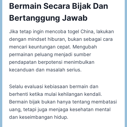
Bermain Secara Bijak Dan
Bertanggung Jawab
Jika tetap ingin mencoba togel China, lakukan
dengan mindset hiburan, bukan sebagai cara
mencari keuntungan cepat. Mengubah
permainan peluang menjadi sumber
pendapatan berpotensi menimbulkan
kecanduan dan masalah serius.
Selalu evaluasi kebiasaan bermain dan
berhenti ketika mulai kehilangan kendali.
Bermain bijak bukan hanya tentang membatasi
uang, tetapi juga menjaga kesehatan mental
dan keseimbangan hidup.