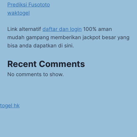
Prediksi Fusototo
waktogel
Link alternatif
daftar dan login
100% aman
mudah gampang memberikan jackpot besar yang
bisa anda dapatkan di sini.
Recent Comments
No comments to show.
togel hk