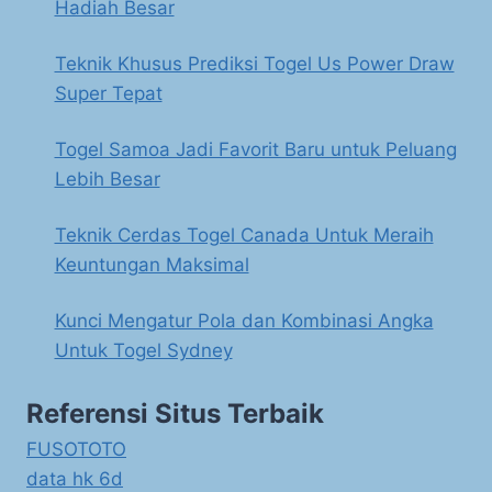
Hadiah Besar
Teknik Khusus Prediksi Togel Us Power Draw
Super Tepat
Togel Samoa Jadi Favorit Baru untuk Peluang
Lebih Besar
Teknik Cerdas Togel Canada Untuk Meraih
Keuntungan Maksimal
Kunci Mengatur Pola dan Kombinasi Angka
Untuk Togel Sydney
Referensi Situs Terbaik
FUSOTOTO
data hk 6d