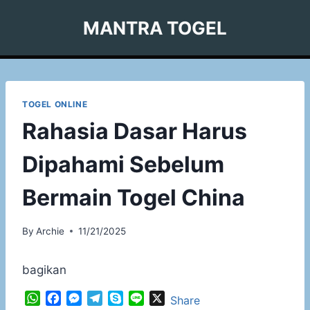
Skip
MANTRA TOGEL
to
content
TOGEL ONLINE
Rahasia Dasar Harus
Dipahami Sebelum
Bermain Togel China
By
Archie
11/21/2025
bagikan
W
F
M
T
S
L
X
Share