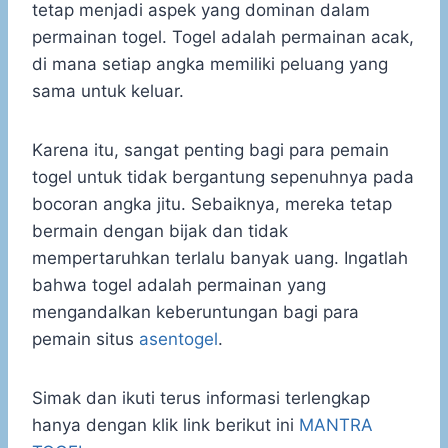
tetap menjadi aspek yang dominan dalam
permainan togel. Togel adalah permainan acak,
di mana setiap angka memiliki peluang yang
sama untuk keluar.
Karena itu, sangat penting bagi para pemain
togel untuk tidak bergantung sepenuhnya pada
bocoran angka jitu. Sebaiknya, mereka tetap
bermain dengan bijak dan tidak
mempertaruhkan terlalu banyak uang. Ingatlah
bahwa togel adalah permainan yang
mengandalkan keberuntungan bagi para
pemain situs
asentogel
.
Simak dan ikuti terus informasi terlengkap
hanya dengan klik link berikut ini
MANTRA