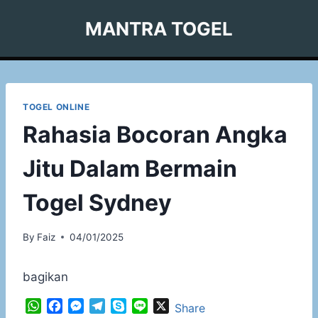
Skip
MANTRA TOGEL
to
content
TOGEL ONLINE
Rahasia Bocoran Angka
Jitu Dalam Bermain
Togel Sydney
By
Faiz
04/01/2025
bagikan
W
F
M
T
S
L
X
Share