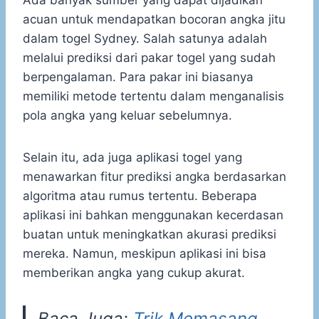
Ada banyak sumber yang dapat dijadikan
acuan untuk mendapatkan bocoran angka jitu
dalam togel Sydney. Salah satunya adalah
melalui prediksi dari pakar togel yang sudah
berpengalaman. Para pakar ini biasanya
memiliki metode tertentu dalam menganalisis
pola angka yang keluar sebelumnya.
Selain itu, ada juga aplikasi togel yang
menawarkan fitur prediksi angka berdasarkan
algoritma atau rumus tertentu. Beberapa
aplikasi ini bahkan menggunakan kecerdasan
buatan untuk meningkatkan akurasi prediksi
mereka. Namun, meskipun aplikasi ini bisa
memberikan angka yang cukup akurat.
Baca Juga:
Trik Memasang