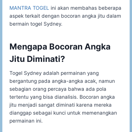
MANTRA TOGEL
ini akan membahas beberapa
aspek terkait dengan bocoran angka jitu dalam
bermain togel Sydney.
Mengapa Bocoran Angka
Jitu Diminati?
Togel Sydney adalah permainan yang
bergantung pada angka-angka acak, namun
sebagian orang percaya bahwa ada pola
tertentu yang bisa dianalisis. Bocoran angka
jitu menjadi sangat diminati karena mereka
dianggap sebagai kunci untuk memenangkan
permainan ini.