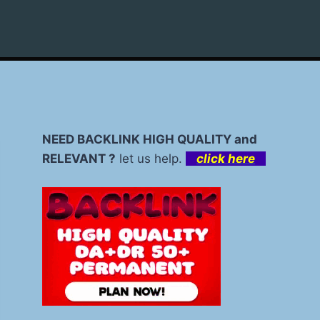
NEED BACKLINK HIGH QUALITY and
RELEVANT ?
let us help.
click here