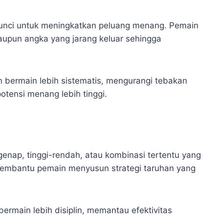
kunci untuk meningkatkan peluang menang. Pemain
upun angka yang jarang keluar sehingga
bermain lebih sistematis, mengurangi tebakan
tensi menang lebih tinggi.
enap, tinggi-rendah, atau kombinasi tertentu yang
i membantu pemain menyusun strategi taruhan yang
rmain lebih disiplin, memantau efektivitas