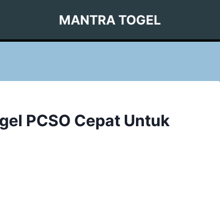
MANTRA TOGEL
ogel PCSO Cepat Untuk