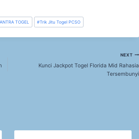
ANTRA TOGEL
#
Trik Jitu Togel PCSO
NEXT
n
Kunci Jackpot Togel Florida Mid Rahasia
Tersembunyi