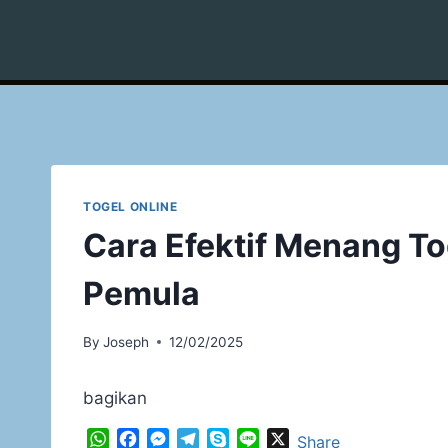
Skip
to
content
TOGEL ONLINE
Cara Efektif Menang T
Pemula
By
Joseph
12/02/2025
bagikan
W
F
M
T
S
L
X
Share