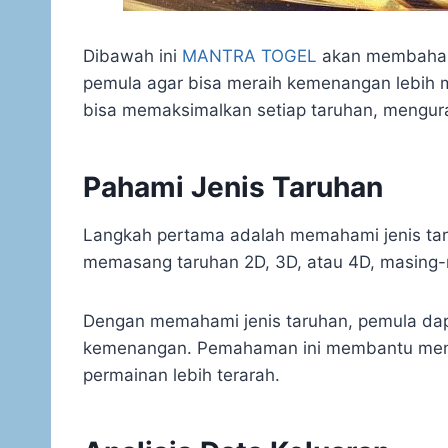
Dibawah ini
MANTRA TOGEL
akan membahas
pemula agar bisa meraih kemenangan lebih 
bisa memaksimalkan setiap taruhan, menguran
Pahami Jenis Taruhan
Langkah pertama adalah memahami jenis tar
memasang taruhan 2D, 3D, atau 4D, masing-
Dengan memahami jenis taruhan, pemula dap
kemenangan. Pemahaman ini membantu meng
permainan lebih terarah.