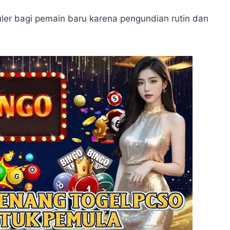
ler bagi pemain baru karena pengundian rutin dan