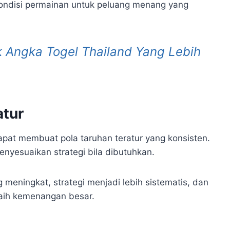
kondisi permainan untuk peluang menang yang
 Angka Togel Thailand Yang Lebih
atur
pat membuat pola taruhan teratur yang konsisten.
nyesuaikan strategi bila dibutuhkan.
meningkat, strategi menjadi lebih sistematis, dan
raih kemenangan besar.