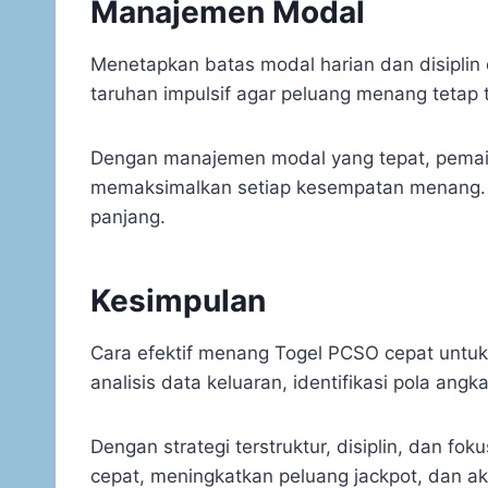
Manajemen Modal
Menetapkan batas modal harian dan disiplin 
taruhan impulsif agar peluang menang tetap t
Dengan manajemen modal yang tepat, pemain
memaksimalkan setiap kesempatan menang. Di
panjang.
Kesimpulan
Cara efektif menang Togel PCSO cepat untu
analisis data keluaran, identifikasi pola ang
Dengan strategi terstruktur, disiplin, dan f
cepat, meningkatkan peluang jackpot, dan 