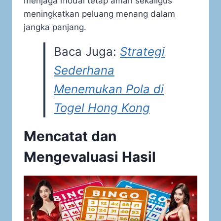
menjaga modal tetap aman sekaligus
meningkatkan peluang menang dalam
jangka panjang.
Baca Juga:
Strategi
Sederhana
Menemukan Pola di
Togel Hong Kong
Mencatat dan
Mengevaluasi Hasil