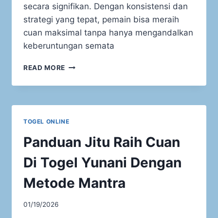
secara signifikan. Dengan konsistensi dan
strategi yang tepat, pemain bisa meraih
cuan maksimal tanpa hanya mengandalkan
keberuntungan semata
TEKNIK
READ MORE
KOMBINASI
ANGKA
JITU
MENANG
TOGEL
TOGEL ONLINE
NEW
YORK
Panduan Jitu Raih Cuan
MIDDAY
Di Togel Yunani Dengan
Metode Mantra
01/19/2026