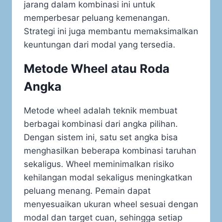
jarang dalam kombinasi ini untuk
memperbesar peluang kemenangan.
Strategi ini juga membantu memaksimalkan
keuntungan dari modal yang tersedia.
Metode Wheel atau Roda
Angka
Metode wheel adalah teknik membuat
berbagai kombinasi dari angka pilihan.
Dengan sistem ini, satu set angka bisa
menghasilkan beberapa kombinasi taruhan
sekaligus. Wheel meminimalkan risiko
kehilangan modal sekaligus meningkatkan
peluang menang. Pemain dapat
menyesuaikan ukuran wheel sesuai dengan
modal dan target cuan, sehingga setiap