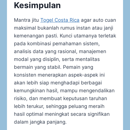
Kesimpulan
Mantra jitu
Togel Costa Rica
agar auto cuan
maksimal bukanlah rumus instan atau janji
kemenangan pasti. Kunci utamanya terletak
pada kombinasi pemahaman sistem,
analisis data yang rasional, manajemen
modal yang disiplin, serta mentalitas
bermain yang stabil. Pemain yang
konsisten menerapkan aspek-aspek ini
akan lebih siap menghadapi berbagai
kemungkinan hasil, mampu mengendalikan
risiko, dan membuat keputusan taruhan
lebih terukur, sehingga peluang meraih
hasil optimal meningkat secara signifikan
dalam jangka panjang.