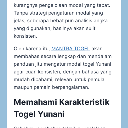
kurangnya pengelolaan modal yang tepat.
Tanpa strategi pengaturan modal yang
jelas, seberapa hebat pun analisis angka
yang digunakan, hasilnya akan sulit
konsisten.
Oleh karena itu,
MANTRA TOGEL
akan
membahas secara lengkap dan mendalam
panduan jitu mengatur modal togel Yunani
agar cuan konsisten, dengan bahasa yang
mudah dipahami, relevan untuk pemula
maupun pemain berpengalaman.
Memahami Karakteristik
Togel Yunani