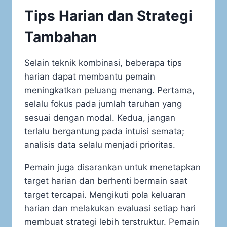
Tips Harian dan Strategi
Tambahan
Selain teknik kombinasi, beberapa tips
harian dapat membantu pemain
meningkatkan peluang menang. Pertama,
selalu fokus pada jumlah taruhan yang
sesuai dengan modal. Kedua, jangan
terlalu bergantung pada intuisi semata;
analisis data selalu menjadi prioritas.
Pemain juga disarankan untuk menetapkan
target harian dan berhenti bermain saat
target tercapai. Mengikuti pola keluaran
harian dan melakukan evaluasi setiap hari
membuat strategi lebih terstruktur. Pemain