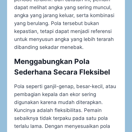
dapat melihat angka yang sering muncul,
angka yang jarang keluar, serta kombinasi
yang berulang. Pola tersebut bukan
kepastian, tetapi dapat menjadi referensi
untuk menyusun angka yang lebih terarah
dibanding sekadar menebak.
Menggabungkan Pola
Sederhana Secara Fleksibel
Pola seperti ganjil-genap, besar-kecil, atau
pembagian kepala dan ekor sering
digunakan karena mudah diterapkan.
Kuncinya adalah fleksibilitas. Pemain
sebaiknya tidak terpaku pada satu pola
terlalu lama. Dengan menyesuaikan pola