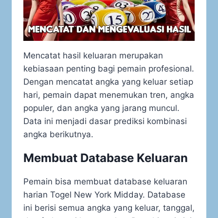
Mencatat hasil keluaran merupakan
kebiasaan penting bagi pemain profesional.
Dengan mencatat angka yang keluar setiap
hari, pemain dapat menemukan tren, angka
populer, dan angka yang jarang muncul.
Data ini menjadi dasar prediksi kombinasi
angka berikutnya.
Membuat Database Keluaran
Pemain bisa membuat database keluaran
harian Togel New York Midday. Database
ini berisi semua angka yang keluar, tanggal,