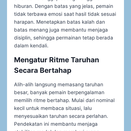
hiburan. Dengan batas yang jelas, pemain
tidak terbawa emosi saat hasil tidak sesuai
harapan. Menetapkan batas kalah dan
batas menang juga membantu menjaga
disiplin, sehingga permainan tetap berada
dalam kendali.
Mengatur Ritme Taruhan
Secara Bertahap
Alih-alih langsung memasang taruhan
besar, banyak pemain berpengalaman
memilih ritme bertahap. Mulai dari nominal
kecil untuk membaca situasi, lalu
menyesuaikan taruhan secara perlahan.
Pendekatan ini membantu menjaga