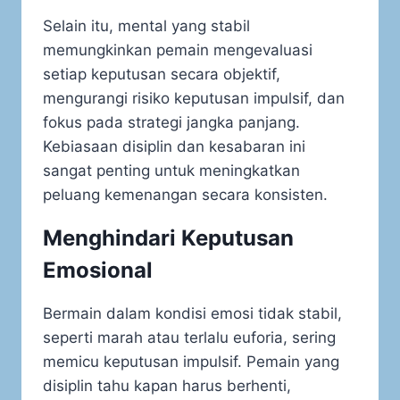
Selain itu, mental yang stabil
memungkinkan pemain mengevaluasi
setiap keputusan secara objektif,
mengurangi risiko keputusan impulsif, dan
fokus pada strategi jangka panjang.
Kebiasaan disiplin dan kesabaran ini
sangat penting untuk meningkatkan
peluang kemenangan secara konsisten.
Menghindari Keputusan
Emosional
Bermain dalam kondisi emosi tidak stabil,
seperti marah atau terlalu euforia, sering
memicu keputusan impulsif. Pemain yang
disiplin tahu kapan harus berhenti,