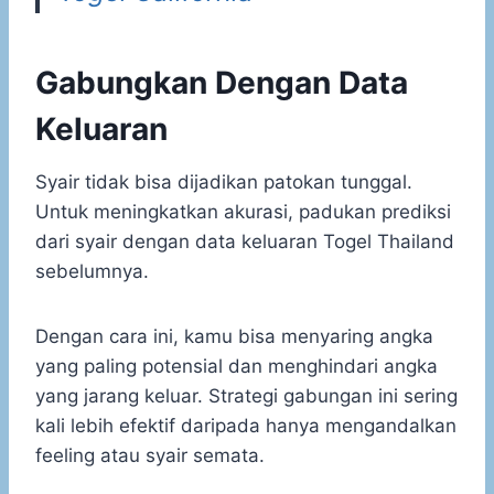
Gabungkan Dengan Data
Keluaran
Syair tidak bisa dijadikan patokan tunggal.
Untuk meningkatkan akurasi, padukan prediksi
dari syair dengan data keluaran Togel Thailand
sebelumnya.
Dengan cara ini, kamu bisa menyaring angka
yang paling potensial dan menghindari angka
yang jarang keluar. Strategi gabungan ini sering
kali lebih efektif daripada hanya mengandalkan
feeling atau syair semata.