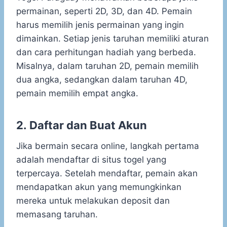
permainan, seperti 2D, 3D, dan 4D. Pemain
harus memilih jenis permainan yang ingin
dimainkan. Setiap jenis taruhan memiliki aturan
dan cara perhitungan hadiah yang berbeda.
Misalnya, dalam taruhan 2D, pemain memilih
dua angka, sedangkan dalam taruhan 4D,
pemain memilih empat angka.
2.
Daftar dan Buat Akun
Jika bermain secara online, langkah pertama
adalah mendaftar di situs togel yang
terpercaya. Setelah mendaftar, pemain akan
mendapatkan akun yang memungkinkan
mereka untuk melakukan deposit dan
memasang taruhan.