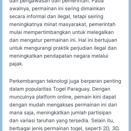
dan pengawasan dari pemerintah. Pada
awalnya, permainan ini sering dimainkan
secara informal dan ilegal, tetapi seiring
meningkatnya minat masyarakat, pemerintah
mulai mempertimbangkan untuk melegalkan
dan mengatur permainan ini. Hal ini bertujuan
untuk mengurangi praktik perjudian ilegal dan
meningkatkan pendapatan negara melalui
pajak.
Perkembangan teknologi juga berperan penting
dalam popularitas Togel Paraguay. Dengan
munculnya platform online, pemain kini dapat
dengan mudah mengakses permainan ini dari
mana saja, meningkatkan jumlah partisipan
dan variasi taruhan yang tersedia. Selain itu,
berbagai jenis permainan togel, seperti 2D, 3D,