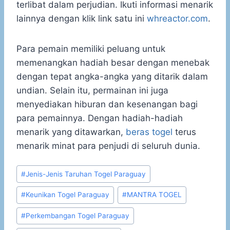
terlibat dalam perjudian. Ikuti informasi menarik
lainnya dengan klik link satu ini
whreactor.com
.
Para pemain memiliki peluang untuk
memenangkan hadiah besar dengan menebak
dengan tepat angka-angka yang ditarik dalam
undian. Selain itu, permainan ini juga
menyediakan hiburan dan kesenangan bagi
para pemainnya. Dengan hadiah-hadiah
menarik yang ditawarkan,
beras togel
terus
menarik minat para penjudi di seluruh dunia.
Post
#
Jenis-Jenis Taruhan Togel Paraguay
Tags:
#
Keunikan Togel Paraguay
#
MANTRA TOGEL
#
Perkembangan Togel Paraguay