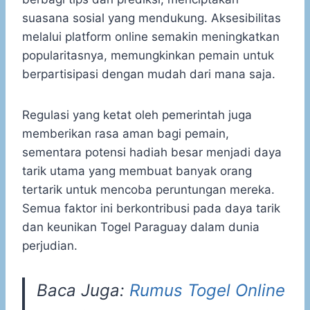
suasana sosial yang mendukung. Aksesibilitas
melalui platform online semakin meningkatkan
popularitasnya, memungkinkan pemain untuk
berpartisipasi dengan mudah dari mana saja.
Regulasi yang ketat oleh pemerintah juga
memberikan rasa aman bagi pemain,
sementara potensi hadiah besar menjadi daya
tarik utama yang membuat banyak orang
tertarik untuk mencoba peruntungan mereka.
Semua faktor ini berkontribusi pada daya tarik
dan keunikan Togel Paraguay dalam dunia
perjudian.
Baca Juga:
Rumus Togel Online