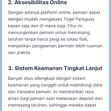
2.
Aksesibilitas Online
Dengan adanya platform online, pemain dapat
dengan mudah mengakses Togel Paraguay
kapan saja dan di mana saja. Fitur ini
memungkinkan pemain untuk memasang
taruhan tanpa harus pergi ke lokasi fisik,
menjadikan pengalaman bermain lebih nyaman
dan praktis.
3.
Sistem Keamanan Tingkat Lanjut
Banyak situs dilengkapi dengan sistem
keamanan yang canggih untuk melindungi data
dan transaksi pemain. Ini memberikan rasa
aman bagi pemain saat melakukan deposit dan
memasang taruhan, sehingga mereka dapat