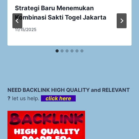
Strategi Baru Menemukan
Kombinasi Sakti Togel Jakarta
11/15/2025
NEED BACKLINK HIGH QUALITY and RELEVANT
?
let us help.
click here