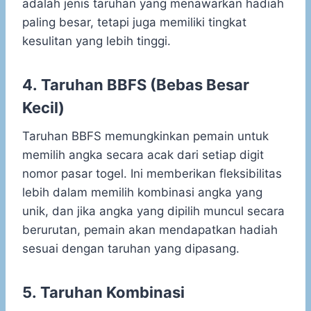
adalah jenis taruhan yang menawarkan hadiah
paling besar, tetapi juga memiliki tingkat
kesulitan yang lebih tinggi.
4.
Taruhan BBFS (Bebas Besar
Kecil)
Taruhan BBFS memungkinkan pemain untuk
memilih angka secara acak dari setiap digit
nomor pasar togel. Ini memberikan fleksibilitas
lebih dalam memilih kombinasi angka yang
unik, dan jika angka yang dipilih muncul secara
berurutan, pemain akan mendapatkan hadiah
sesuai dengan taruhan yang dipasang.
5.
Taruhan Kombinasi