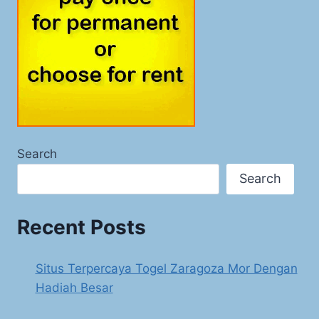
Search
Search
Recent Posts
Situs Terpercaya Togel Zaragoza Mor Dengan
Hadiah Besar