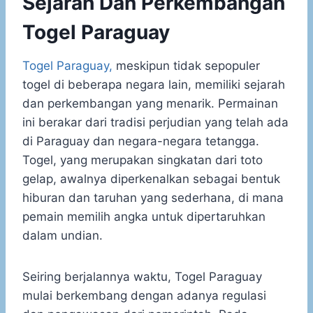
Sejarah Dan Perkembangan
Togel Paraguay
Togel Paraguay,
meskipun tidak sepopuler
togel di beberapa negara lain, memiliki sejarah
dan perkembangan yang menarik. Permainan
ini berakar dari tradisi perjudian yang telah ada
di Paraguay dan negara-negara tetangga.
Togel, yang merupakan singkatan dari toto
gelap, awalnya diperkenalkan sebagai bentuk
hiburan dan taruhan yang sederhana, di mana
pemain memilih angka untuk dipertaruhkan
dalam undian.
Seiring berjalannya waktu, Togel Paraguay
mulai berkembang dengan adanya regulasi