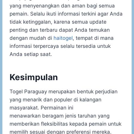
yang menyenangkan dan aman bagi semua
pemain. Selalu ikuti informasi terkini agar Anda
tidak ketinggalan, karena semua update
penting dan terbaru dapat Anda temukan
dengan mudah di
haitogel
, tempat di mana
informasi terpercaya selalu tersedia untuk
Anda setiap saat.
Kesimpulan
Togel Paraguay merupakan bentuk perjudian
yang menarik dan populer di kalangan
masyarakat. Permainan ini
menawarkan beragam jenis taruhan yang
memberikan fleksibilitas kepada pemain untuk
memilih sesuai dengan preferensi mereka.