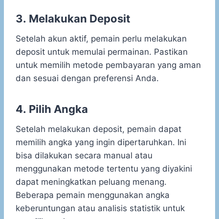
3.
Melakukan Deposit
Setelah akun aktif, pemain perlu melakukan
deposit untuk memulai permainan. Pastikan
untuk memilih metode pembayaran yang aman
dan sesuai dengan preferensi Anda.
4.
Pilih Angka
Setelah melakukan deposit, pemain dapat
memilih angka yang ingin dipertaruhkan. Ini
bisa dilakukan secara manual atau
menggunakan metode tertentu yang diyakini
dapat meningkatkan peluang menang.
Beberapa pemain menggunakan angka
keberuntungan atau analisis statistik untuk