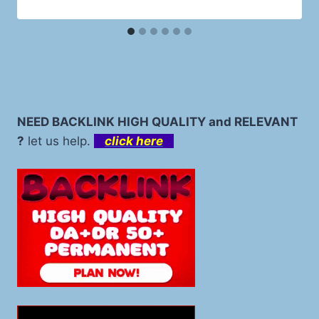
NEED BACKLINK HIGH QUALITY and RELEVANT
?
let us help.
click here