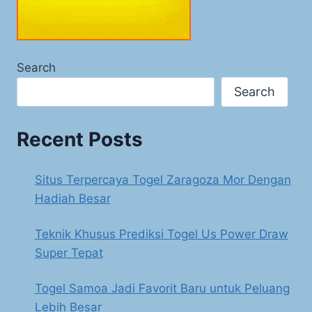
Search
Search
Recent Posts
Situs Terpercaya Togel Zaragoza Mor Dengan
Hadiah Besar
Teknik Khusus Prediksi Togel Us Power Draw
Super Tepat
Togel Samoa Jadi Favorit Baru untuk Peluang
Lebih Besar