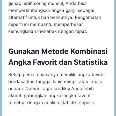
genap lebih sering muncul, Anda bisa
mempertimbangkan angka ganjil sebagai
alternatif untuk hari berikutnya. Pengamatan
seperti ini membantu memperbesar
kemungkinan menebak dengan tepat.
Gunakan Metode Kombinasi
Angka Favorit dan Statistika
Setiap pemain biasanya memiliki angka favorit
berdasarkan tanggal lahir, mimpi, atau intuisi
pribadi. Namun, agar prediksi Anda lebih
akurat, gabungkan angka-angka favorit
tersebut dengan analisa statistik, seperti: