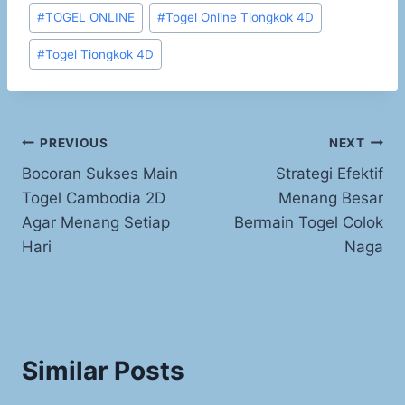
#
TOGEL ONLINE
#
Togel Online Tiongkok 4D
#
Togel Tiongkok 4D
Post
PREVIOUS
NEXT
Bocoran Sukses Main
Strategi Efektif
navigation
Togel Cambodia 2D
Menang Besar
Agar Menang Setiap
Bermain Togel Colok
Hari
Naga
Similar Posts