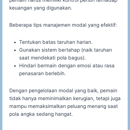
pemain harus memiliki kontrol penuh terhadap
keuangan yang digunakan.
Beberapa tips manajemen modal yang efektif:
Tentukan batas taruhan harian.
Gunakan sistem bertahap (naik taruhan
saat mendekati pola bagus).
Hindari bermain dengan emosi atau rasa
penasaran berlebih.
Dengan pengelolaan modal yang baik, pemain
tidak hanya meminimalkan kerugian, tetapi juga
mampu memaksimalkan peluang menang saat
pola angka sedang hangat.