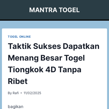
Skip
MANTRA TOGEL
to
content
TOGEL ONLINE
Taktik Sukses Dapatkan
Menang Besar Togel
Tiongkok 4D Tanpa
Ribet
By
Rafi
11/02/2025
bagikan