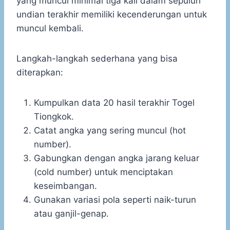
yang muncul minimal tiga kali dalam sepuluh
undian terakhir memiliki kecenderungan untuk
muncul kembali.
Langkah-langkah sederhana yang bisa
diterapkan:
Kumpulkan data 20 hasil terakhir Togel
Tiongkok.
Catat angka yang sering muncul (hot
number).
Gabungkan dengan angka jarang keluar
(cold number) untuk menciptakan
keseimbangan.
Gunakan variasi pola seperti naik-turun
atau ganjil-genap.