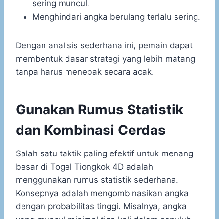
sering muncul.
Menghindari angka berulang terlalu sering.
Dengan analisis sederhana ini, pemain dapat
membentuk dasar strategi yang lebih matang
tanpa harus menebak secara acak.
Gunakan Rumus Statistik
dan Kombinasi Cerdas
Salah satu taktik paling efektif untuk menang
besar di Togel Tiongkok 4D adalah
menggunakan rumus statistik sederhana.
Konsepnya adalah mengombinasikan angka
dengan probabilitas tinggi. Misalnya, angka