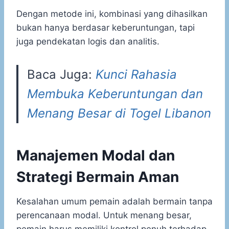
Dengan metode ini, kombinasi yang dihasilkan
bukan hanya berdasar keberuntungan, tapi
juga pendekatan logis dan analitis.
Baca Juga:
Kunci Rahasia
Membuka Keberuntungan dan
Menang Besar di Togel Libanon
Manajemen Modal dan
Strategi Bermain Aman
Kesalahan umum pemain adalah bermain tanpa
perencanaan modal. Untuk menang besar,