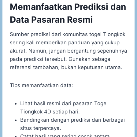
Memanfaatkan Prediksi dan
Data Pasaran Resmi
Sumber prediksi dari komunitas togel Tiongkok
sering kali memberikan panduan yang cukup
akurat. Namun, jangan bergantung sepenuhnya
pada prediksi tersebut. Gunakan sebagai
referensi tambahan, bukan keputusan utama.
Tips memanfaatkan data:
Lihat hasil resmi dari pasaran Togel
Tiongkok 4D setiap hari.
Bandingkan dengan prediksi dari berbagai
situs terpercaya.
Catat hasil yang sering cocok antara