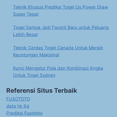
Teknik Khusus Prediksi Togel Us Power Draw
Super Tepat
Togel Samoa Jadi Favorit Baru untuk Peluang
Lebih Besar
Teknik Cerdas Togel Canada Untuk Meraih
Keuntungan Maksimal
Kunci Mengatur Pola dan Kombinasi Angka
Untuk Togel Sydney
Referensi Situs Terbaik
FUSOTOTO
data hk 6d
Prediksi Fusototo