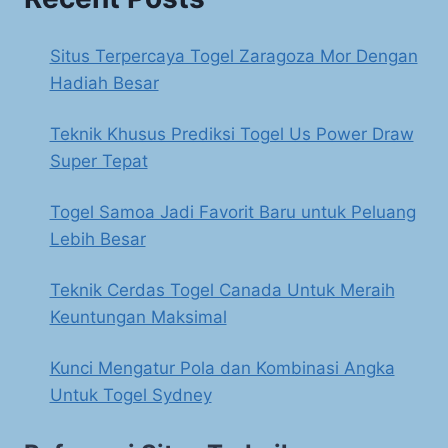
Situs Terpercaya Togel Zaragoza Mor Dengan
Hadiah Besar
Teknik Khusus Prediksi Togel Us Power Draw
Super Tepat
Togel Samoa Jadi Favorit Baru untuk Peluang
Lebih Besar
Teknik Cerdas Togel Canada Untuk Meraih
Keuntungan Maksimal
Kunci Mengatur Pola dan Kombinasi Angka
Untuk Togel Sydney