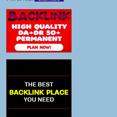
JACKPOT
TERBESAR