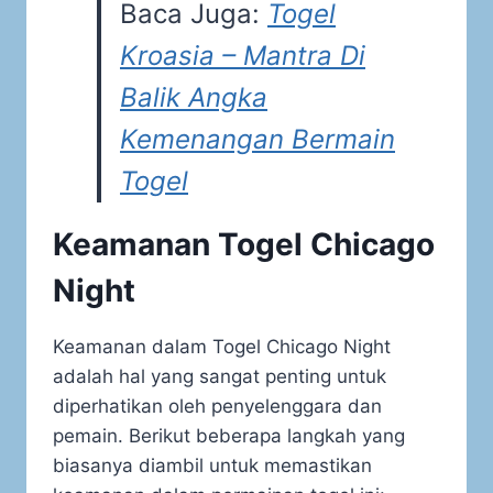
Baca Juga:
Togel
Kroasia – Mantra Di
Balik Angka
Kemenangan Bermain
Togel
Keamanan Togel Chicago
Night
Keamanan dalam Togel Chicago Night
adalah hal yang sangat penting untuk
diperhatikan oleh penyelenggara dan
pemain. Berikut beberapa langkah yang
biasanya diambil untuk memastikan