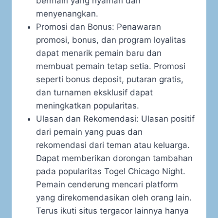
bermain yang nyaman dan
menyenangkan.
Promosi dan Bonus: Penawaran
promosi, bonus, dan program loyalitas
dapat menarik pemain baru dan
membuat pemain tetap setia. Promosi
seperti bonus deposit, putaran gratis,
dan turnamen eksklusif dapat
meningkatkan popularitas.
Ulasan dan Rekomendasi: Ulasan positif
dari pemain yang puas dan
rekomendasi dari teman atau keluarga.
Dapat memberikan dorongan tambahan
pada popularitas Togel Chicago Night.
Pemain cenderung mencari platform
yang direkomendasikan oleh orang lain.
Terus ikuti situs tergacor lainnya hanya