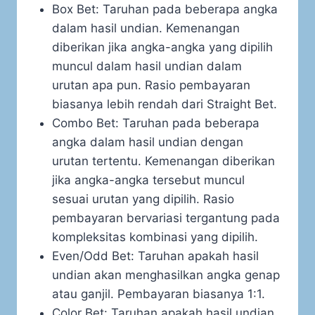
Box Bet: Taruhan pada beberapa angka
dalam hasil undian. Kemenangan
diberikan jika angka-angka yang dipilih
muncul dalam hasil undian dalam
urutan apa pun. Rasio pembayaran
biasanya lebih rendah dari Straight Bet.
Combo Bet: Taruhan pada beberapa
angka dalam hasil undian dengan
urutan tertentu. Kemenangan diberikan
jika angka-angka tersebut muncul
sesuai urutan yang dipilih. Rasio
pembayaran bervariasi tergantung pada
kompleksitas kombinasi yang dipilih.
Even/Odd Bet: Taruhan apakah hasil
undian akan menghasilkan angka genap
atau ganjil. Pembayaran biasanya 1:1.
Color Bet: Taruhan apakah hasil undian