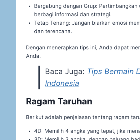
Bergabung dengan Grup: Pertimbangkan 
berbagi informasi dan strategi.
Tetap Tenang: Jangan biarkan emosi memp
dan terencana.
Dengan menerapkan tips ini, Anda dapat me
Anda.
Baca Juga:
Tips Bermain D
Indonesia
Ragam Taruhan
Berikut adalah penjelasan tentang ragam tar
4D: Memilih 4 angka yang tepat, jika men
3D: Memilih 3 angka, dengan peluang hadi