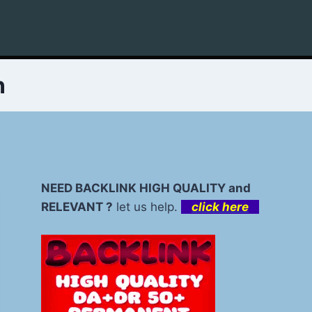
n
NEED BACKLINK HIGH QUALITY and
RELEVANT ?
let us help.
click here