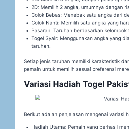
2D: Memilih 2 angka, umumnya dengan ris
Colok Bebas: Menebak satu angka dari de
Colok Nanti: Memilih satu angka yang haru
Pasaran: Taruhan berdasarkan kelompok t
Togel Syair: Menggunakan angka yang diam
taruhan.
Setiap jenis taruhan memiliki karakteristik d
pemain untuk memilih sesuai preferensi mere
Variasi Hadiah Togel Pakis
Berikut adalah penjelasan mengenai variasi 
Hadiah Utama: Pemain yang berhasil me