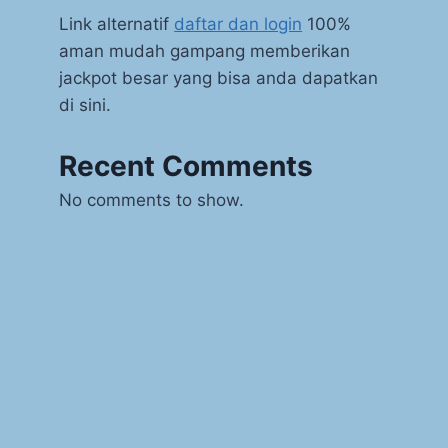
Link alternatif
daftar dan login
100%
aman mudah gampang memberikan
jackpot besar yang bisa anda dapatkan
di sini.
Recent Comments
No comments to show.