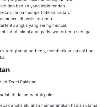
iko dan hadiah yang lebih rendah.
retan, tanpa memperhatikan urutan.
s muncul di posisi tertentu.
ertentu angka yang sering muncul.
bil dari mimpi atau peristiwa tertentu sebagai
an strategi yang berbeda, memberikan variasi bagi
ka.
tan
hadiah di dalam bentuk poin:
nebak angka jitu akan memenangkan hadiah utama