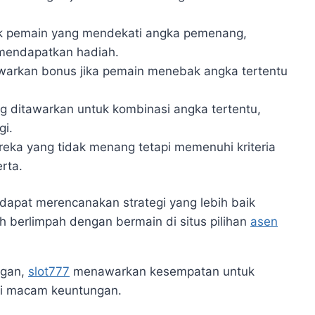
uk pemain yang mendekati angka pemenang,
mendapatkan hadiah.
arkan bonus jika pemain menebak angka tertentu
ng ditawarkan untuk kombinasi angka tertentu,
gi.
reka yang tidak menang tetapi memenuhi kriteria
rta.
 dapat merencanakan strategi yang lebih baik
berlimpah dengan bermain di situs pilihan
asen
ngan,
slot777
menawarkan kesempatan untuk
i macam keuntungan.