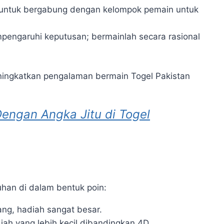
untuk bergabung dengan kelompok pemain untuk
engaruhi keputusan; bermainlah secara rasional
ningkatkan pengalaman bermain Togel Pakistan
engan Angka Jitu di Togel
uhan di dalam bentuk poin:
ang, hadiah sangat besar.
ah yang lebih kecil dibandingkan 4D.