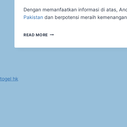
Dengan memanfaatkan informasi di atas, An
Pakistan
dan berpotensi meraih kemenangan y
TRIK
READ MORE
MAIN
TOGEL
PAKISTAN
AGAR
MENANG
togel hk