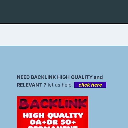
NEED BACKLINK HIGH QUALITY and
RELEVANT ?
let us help.
click here