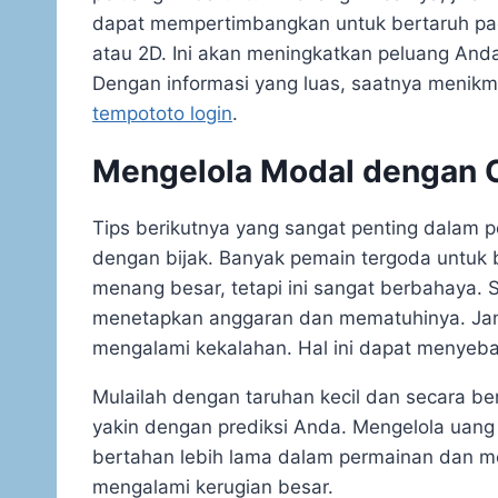
dapat mempertimbangkan untuk bertaruh pada
atau 2D. Ini akan meningkatkan peluang And
Dengan informasi yang luas, saatnya menik
tempototo login
.
Mengelola Modal dengan 
Tips berikutnya yang sangat penting dalam 
dengan bijak. Banyak pemain tergoda untuk
menang besar, tetapi ini sangat berbahaya. S
menetapkan anggaran dan mematuhinya. Jang
mengalami kekalahan. Hal ini dapat menyeba
Mulailah dengan taruhan kecil dan secara b
yakin dengan prediksi Anda. Mengelola ua
bertahan lebih lama dalam permainan dan 
mengalami kerugian besar.