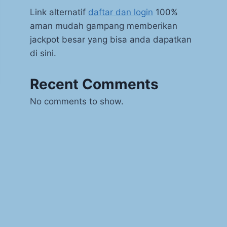
Link alternatif
daftar dan login
100%
aman mudah gampang memberikan
jackpot besar yang bisa anda dapatkan
di sini.
Recent Comments
No comments to show.