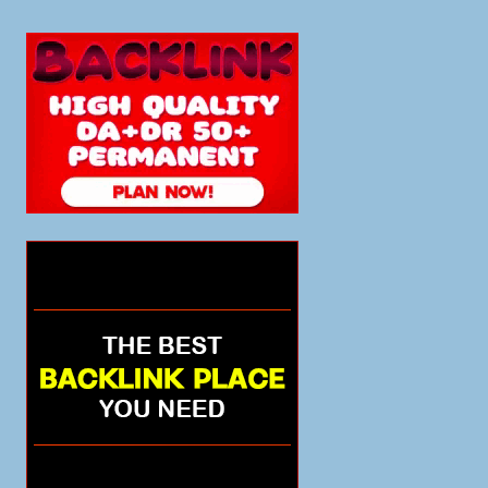
HONG
KONG
POOLS