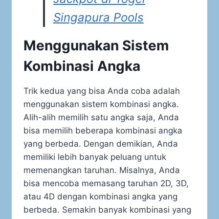
Singapura Pools
Menggunakan Sistem
Kombinasi Angka
Trik kedua yang bisa Anda coba adalah
menggunakan sistem kombinasi angka.
Alih-alih memilih satu angka saja, Anda
bisa memilih beberapa kombinasi angka
yang berbeda. Dengan demikian, Anda
memiliki lebih banyak peluang untuk
memenangkan taruhan. Misalnya, Anda
bisa mencoba memasang taruhan 2D, 3D,
atau 4D dengan kombinasi angka yang
berbeda. Semakin banyak kombinasi yang