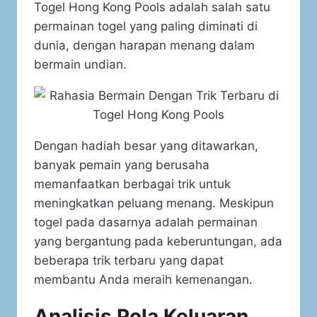
Togel Hong Kong Pools adalah salah satu
permainan togel yang paling diminati di
dunia, dengan harapan menang dalam
bermain undian.
Dengan hadiah besar yang ditawarkan,
banyak pemain yang berusaha
memanfaatkan berbagai trik untuk
meningkatkan peluang menang. Meskipun
togel pada dasarnya adalah permainan
yang bergantung pada keberuntungan, ada
beberapa trik terbaru yang dapat
membantu Anda meraih kemenangan.
Analisis Pola Keluaran