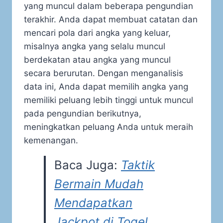
yang muncul dalam beberapa pengundian
terakhir. Anda dapat membuat catatan dan
mencari pola dari angka yang keluar,
misalnya angka yang selalu muncul
berdekatan atau angka yang muncul
secara berurutan. Dengan menganalisis
data ini, Anda dapat memilih angka yang
memiliki peluang lebih tinggi untuk muncul
pada pengundian berikutnya,
meningkatkan peluang Anda untuk meraih
kemenangan.
Baca Juga:
Taktik
Bermain Mudah
Mendapatkan
Jackpot di Togel