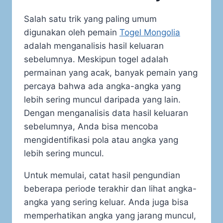
Salah satu trik yang paling umum
digunakan oleh pemain
Togel Mongolia
adalah menganalisis hasil keluaran
sebelumnya. Meskipun togel adalah
permainan yang acak, banyak pemain yang
percaya bahwa ada angka-angka yang
lebih sering muncul daripada yang lain.
Dengan menganalisis data hasil keluaran
sebelumnya, Anda bisa mencoba
mengidentifikasi pola atau angka yang
lebih sering muncul.
Untuk memulai, catat hasil pengundian
beberapa periode terakhir dan lihat angka-
angka yang sering keluar. Anda juga bisa
memperhatikan angka yang jarang muncul,