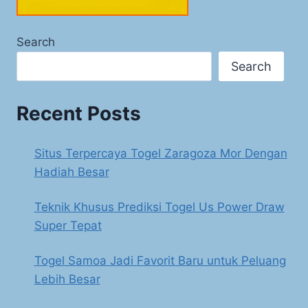
Search
Search
Recent Posts
Situs Terpercaya Togel Zaragoza Mor Dengan
Hadiah Besar
Teknik Khusus Prediksi Togel Us Power Draw
Super Tepat
Togel Samoa Jadi Favorit Baru untuk Peluang
Lebih Besar