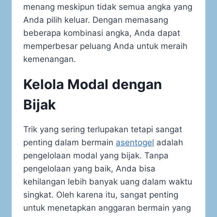
menang meskipun tidak semua angka yang
Anda pilih keluar. Dengan memasang
beberapa kombinasi angka, Anda dapat
memperbesar peluang Anda untuk meraih
kemenangan.
Kelola Modal dengan
Bijak
Trik yang sering terlupakan tetapi sangat
penting dalam bermain
asentogel
adalah
pengelolaan modal yang bijak. Tanpa
pengelolaan yang baik, Anda bisa
kehilangan lebih banyak uang dalam waktu
singkat. Oleh karena itu, sangat penting
untuk menetapkan anggaran bermain yang