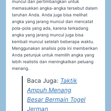
muncul dan pertimbangkan untuk
memasukkan angka-angka tersebut dalam
taruhan Anda. Anda juga bisa melihat
angka yang jarang muncul dan mencatat
pola-pola yang ada, karena terkadang
angka yang jarang muncul juga bisa
kembali muncul setelah beberapa waktu.
Menggunakan analisis pola ini memberikan
Anda petunjuk untuk memilih angka yang
lebih realistis dan meningkatkan peluang
menang.
Baca Juga:
Taktik
Ampuh Menang
Besar Bermain Togel
Jerman