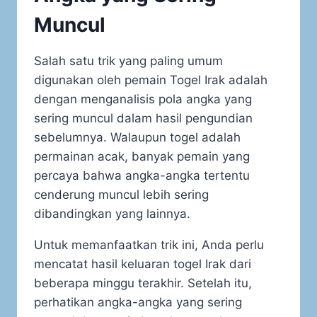
Muncul
Salah satu trik yang paling umum
digunakan oleh pemain Togel Irak adalah
dengan menganalisis pola angka yang
sering muncul dalam hasil pengundian
sebelumnya. Walaupun togel adalah
permainan acak, banyak pemain yang
percaya bahwa angka-angka tertentu
cenderung muncul lebih sering
dibandingkan yang lainnya.
Untuk memanfaatkan trik ini, Anda perlu
mencatat hasil keluaran togel Irak dari
beberapa minggu terakhir. Setelah itu,
perhatikan angka-angka yang sering