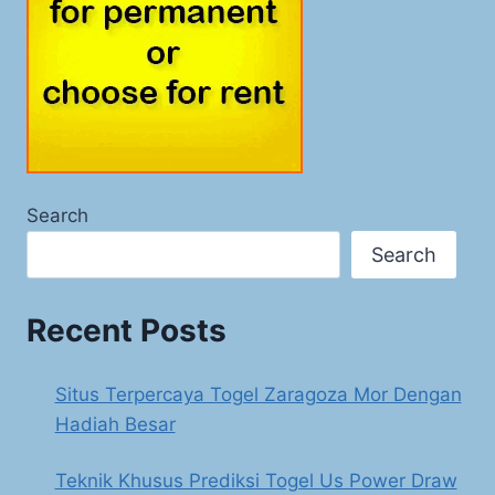
Search
Search
Recent Posts
Situs Terpercaya Togel Zaragoza Mor Dengan
Hadiah Besar
Teknik Khusus Prediksi Togel Us Power Draw