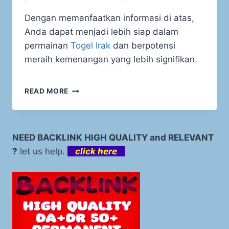
Dengan memanfaatkan informasi di atas,
Anda dapat menjadi lebih siap dalam
permainan
Togel Irak
dan berpotensi
meraih kemenangan yang lebih signifikan.
ANALISIS
READ MORE
TRIK
TERBARU
BERMAIN
DI
NEED BACKLINK HIGH QUALITY and RELEVANT
TOGEL
?
let us help.
click here
IRAK
MENANG
BESAR