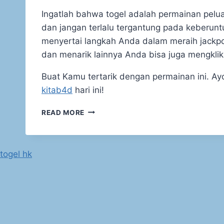
Ingatlah bahwa togel adalah permainan pelu
dan jangan terlalu tergantung pada keberu
menyertai langkah Anda dalam meraih jackpot
dan menarik lainnya Anda bisa juga mengklik
Buat Kamu tertarik dengan permainan ini. Ay
kitab4d
hari ini!
RAHASIA
READ MORE
JACKPOT
BESAR
BERMAIN
TOGEL
togel hk
THAILAND
6D