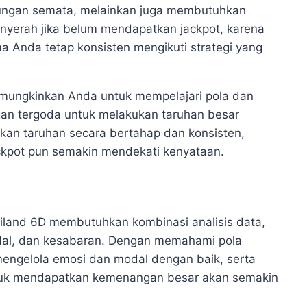
tungan semata, melainkan juga membutuhkan
nyerah jika belum mendapatkan jackpot, karena
a Anda tetap konsisten mengikuti strategi yang
emungkinkan Anda untuk mempelajari pola dan
gan tergoda untuk melakukan taruhan besar
ukan taruhan secara bertahap dan konsisten,
kpot pun semakin mendekati kenyataan.
ailand 6D membutuhkan kombinasi analisis data,
odal, dan kesabaran. Dengan memahami pola
 mengelola emosi dan modal dengan baik, serta
ntuk mendapatkan kemenangan besar akan semakin