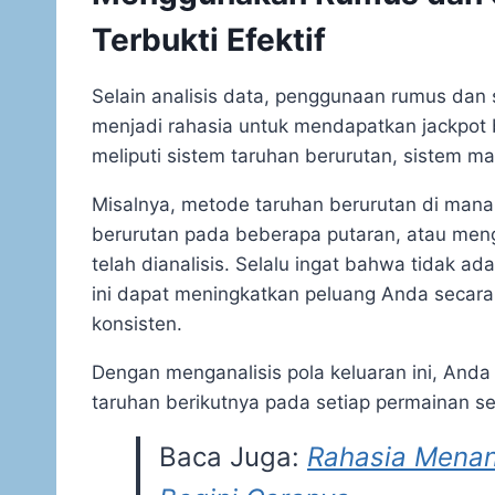
Terbukti Efektif
Selain analisis data, penggunaan rumus dan st
menjadi rahasia untuk mendapatkan jackpot
meliputi sistem taruhan berurutan, sistem m
Misalnya, metode taruhan berurutan di man
berurutan pada beberapa putaran, atau meng
telah dianalisis. Selalu ingat bahwa tidak ad
ini dapat meningkatkan peluang Anda secara s
konsisten.
Dengan menganalisis pola keluaran ini, Anda
taruhan berikutnya pada setiap permainan se
Baca Juga:
Rahasia Menan