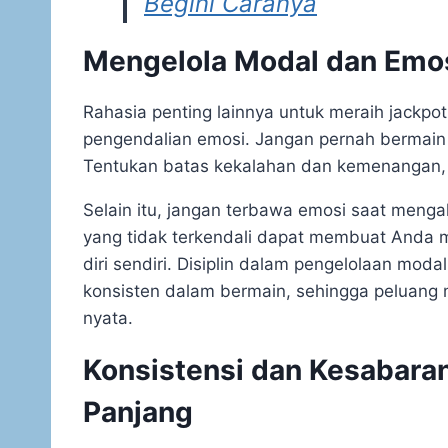
Begini Caranya
Mengelola Modal dan Emos
Rahasia penting lainnya untuk meraih jackpo
pengendalian emosi. Jangan pernah bermain
Tentukan batas kekalahan dan kemenangan, se
Selain itu, jangan terbawa emosi saat meng
yang tidak terkendali dapat membuat Anda m
diri sendiri. Disiplin dalam pengelolaan mo
konsisten dalam bermain, sehingga peluang 
nyata.
Konsistensi dan Kesabara
Panjang