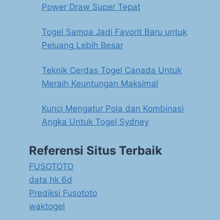
Power Draw Super Tepat
Togel Samoa Jadi Favorit Baru untuk
Peluang Lebih Besar
Teknik Cerdas Togel Canada Untuk
Meraih Keuntungan Maksimal
Kunci Mengatur Pola dan Kombinasi
Angka Untuk Togel Sydney
Referensi Situs Terbaik
FUSOTOTO
data hk 6d
Prediksi Fusototo
waktogel