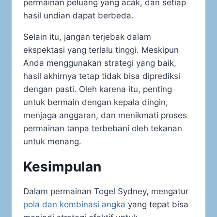
permainan peluang yang acak, dan setiap
hasil undian dapat berbeda.
Selain itu, jangan terjebak dalam
ekspektasi yang terlalu tinggi. Meskipun
Anda menggunakan strategi yang baik,
hasil akhirnya tetap tidak bisa diprediksi
dengan pasti. Oleh karena itu, penting
untuk bermain dengan kepala dingin,
menjaga anggaran, dan menikmati proses
permainan tanpa terbebani oleh tekanan
untuk menang.
Kesimpulan
Dalam permainan Togel Sydney, mengatur
pola dan kombinasi angka
yang tepat bisa