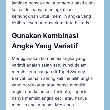
jaminan bahwa angka tersebut pasti akan
keluar. Ini hanya meningkatkan
kemungkinan untuk memilih angka yang
lebih relevan berdasarkan data historis.
Gunakan Kombinasi
Angka Yang Variatif
Menggunakan kombinasi angka yang
variatif adalah salah satu kunci dalam
meraih kemenangan di Togel Sydney.
Banyak pemain sering kali memilih angka
yang berdekatan atau hanya memilih
angka dari kelompok tertentu, seperti
hanya memilih angka kecil atau hanya
memilih angka besar. Meskipun