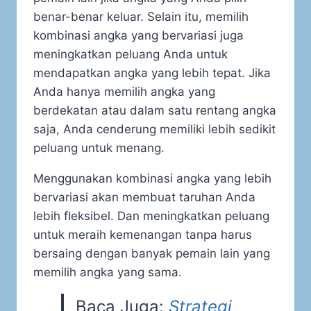
benar-benar keluar. Selain itu, memilih
kombinasi angka yang bervariasi juga
meningkatkan peluang Anda untuk
mendapatkan angka yang lebih tepat. Jika
Anda hanya memilih angka yang
berdekatan atau dalam satu rentang angka
saja, Anda cenderung memiliki lebih sedikit
peluang untuk menang.
Menggunakan kombinasi angka yang lebih
bervariasi akan membuat taruhan Anda
lebih fleksibel. Dan meningkatkan peluang
untuk meraih kemenangan tanpa harus
bersaing dengan banyak pemain lain yang
memilih angka yang sama.
Baca Juga:
Strategi