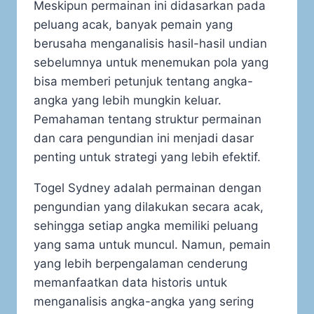
Meskipun permainan ini didasarkan pada
peluang acak, banyak pemain yang
berusaha menganalisis hasil-hasil undian
sebelumnya untuk menemukan pola yang
bisa memberi petunjuk tentang angka-
angka yang lebih mungkin keluar.
Pemahaman tentang struktur permainan
dan cara pengundian ini menjadi dasar
penting untuk strategi yang lebih efektif.
Togel Sydney adalah permainan dengan
pengundian yang dilakukan secara acak,
sehingga setiap angka memiliki peluang
yang sama untuk muncul. Namun, pemain
yang lebih berpengalaman cenderung
memanfaatkan data historis untuk
menganalisis angka-angka yang sering