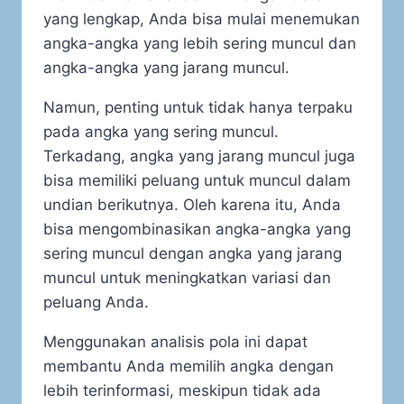
yang lengkap, Anda bisa mulai menemukan
angka-angka yang lebih sering muncul dan
angka-angka yang jarang muncul.
Namun, penting untuk tidak hanya terpaku
pada angka yang sering muncul.
Terkadang, angka yang jarang muncul juga
bisa memiliki peluang untuk muncul dalam
undian berikutnya. Oleh karena itu, Anda
bisa mengombinasikan angka-angka yang
sering muncul dengan angka yang jarang
muncul untuk meningkatkan variasi dan
peluang Anda.
Menggunakan analisis pola ini dapat
membantu Anda memilih angka dengan
lebih terinformasi, meskipun tidak ada