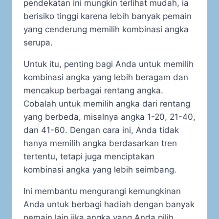
pendekatan ini mungkin terlihat mudah, ia
berisiko tinggi karena lebih banyak pemain
yang cenderung memilih kombinasi angka
serupa.
Untuk itu, penting bagi Anda untuk memilih
kombinasi angka yang lebih beragam dan
mencakup berbagai rentang angka.
Cobalah untuk memilih angka dari rentang
yang berbeda, misalnya angka 1-20, 21-40,
dan 41-60. Dengan cara ini, Anda tidak
hanya memilih angka berdasarkan tren
tertentu, tetapi juga menciptakan
kombinasi angka yang lebih seimbang.
Ini membantu mengurangi kemungkinan
Anda untuk berbagi hadiah dengan banyak
pemain lain jika angka yang Anda pilih