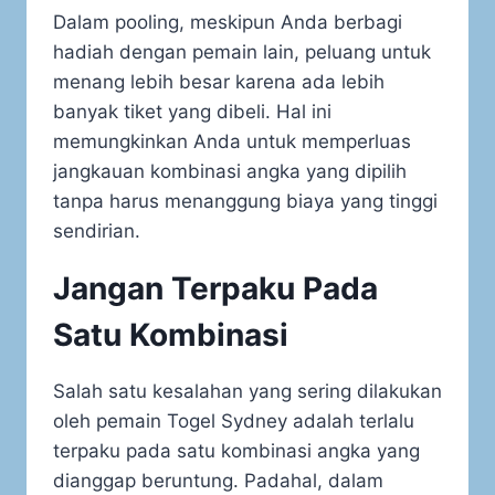
Dalam pooling, meskipun Anda berbagi
hadiah dengan pemain lain, peluang untuk
menang lebih besar karena ada lebih
banyak tiket yang dibeli. Hal ini
memungkinkan Anda untuk memperluas
jangkauan kombinasi angka yang dipilih
tanpa harus menanggung biaya yang tinggi
sendirian.
Jangan Terpaku Pada
Satu Kombinasi
Salah satu kesalahan yang sering dilakukan
oleh pemain Togel Sydney adalah terlalu
terpaku pada satu kombinasi angka yang
dianggap beruntung. Padahal, dalam