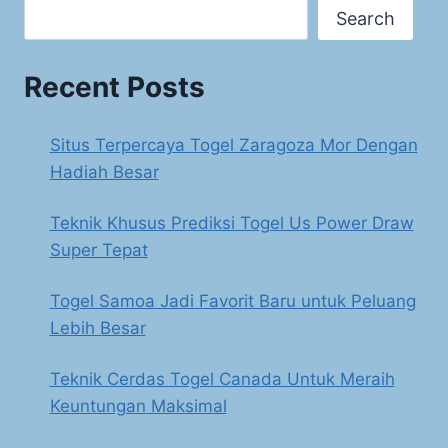
Search
Recent Posts
Situs Terpercaya Togel Zaragoza Mor Dengan
Hadiah Besar
Teknik Khusus Prediksi Togel Us Power Draw
Super Tepat
Togel Samoa Jadi Favorit Baru untuk Peluang
Lebih Besar
Teknik Cerdas Togel Canada Untuk Meraih
Keuntungan Maksimal