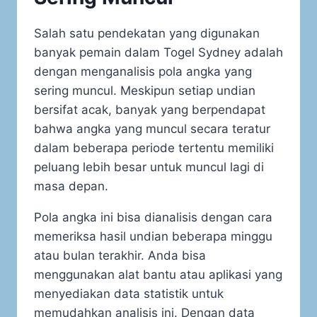
Salah satu pendekatan yang digunakan
banyak pemain dalam Togel Sydney adalah
dengan menganalisis pola angka yang
sering muncul. Meskipun setiap undian
bersifat acak, banyak yang berpendapat
bahwa angka yang muncul secara teratur
dalam beberapa periode tertentu memiliki
peluang lebih besar untuk muncul lagi di
masa depan.
Pola angka ini bisa dianalisis dengan cara
memeriksa hasil undian beberapa minggu
atau bulan terakhir. Anda bisa
menggunakan alat bantu atau aplikasi yang
menyediakan data statistik untuk
memudahkan analisis ini. Dengan data