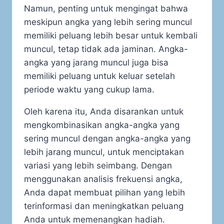
Namun, penting untuk mengingat bahwa
meskipun angka yang lebih sering muncul
memiliki peluang lebih besar untuk kembali
muncul, tetap tidak ada jaminan. Angka-
angka yang jarang muncul juga bisa
memiliki peluang untuk keluar setelah
periode waktu yang cukup lama.
Oleh karena itu, Anda disarankan untuk
mengkombinasikan angka-angka yang
sering muncul dengan angka-angka yang
lebih jarang muncul, untuk menciptakan
variasi yang lebih seimbang. Dengan
menggunakan analisis frekuensi angka,
Anda dapat membuat pilihan yang lebih
terinformasi dan meningkatkan peluang
Anda untuk memenangkan hadiah.