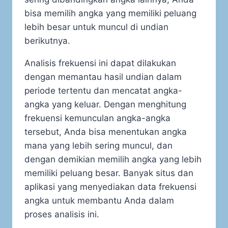
bisa memilih angka yang memiliki peluang
lebih besar untuk muncul di undian
berikutnya.
Analisis frekuensi ini dapat dilakukan
dengan memantau hasil undian dalam
periode tertentu dan mencatat angka-
angka yang keluar. Dengan menghitung
frekuensi kemunculan angka-angka
tersebut, Anda bisa menentukan angka
mana yang lebih sering muncul, dan
dengan demikian memilih angka yang lebih
memiliki peluang besar. Banyak situs dan
aplikasi yang menyediakan data frekuensi
angka untuk membantu Anda dalam
proses analisis ini.