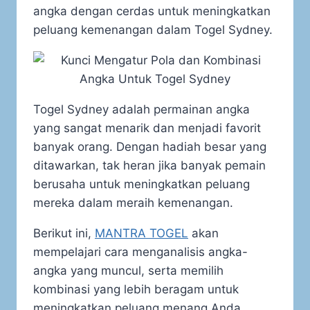
angka dengan cerdas untuk meningkatkan
peluang kemenangan dalam Togel Sydney.
Togel Sydney adalah permainan angka
yang sangat menarik dan menjadi favorit
banyak orang. Dengan hadiah besar yang
ditawarkan, tak heran jika banyak pemain
berusaha untuk meningkatkan peluang
mereka dalam meraih kemenangan.
Berikut ini,
MANTRA TOGEL
akan
mempelajari cara menganalisis angka-
angka yang muncul, serta memilih
kombinasi yang lebih beragam untuk
meningkatkan peluang menang Anda.