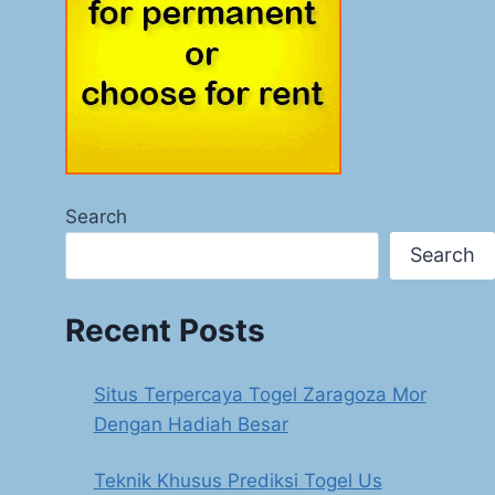
Search
Search
Recent Posts
Situs Terpercaya Togel Zaragoza Mor
Dengan Hadiah Besar
Teknik Khusus Prediksi Togel Us