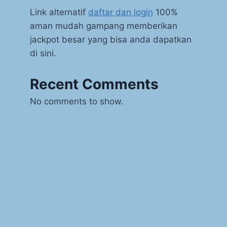
Link alternatif
daftar dan login
100%
aman mudah gampang memberikan
jackpot besar yang bisa anda dapatkan
di sini.
Recent Comments
No comments to show.