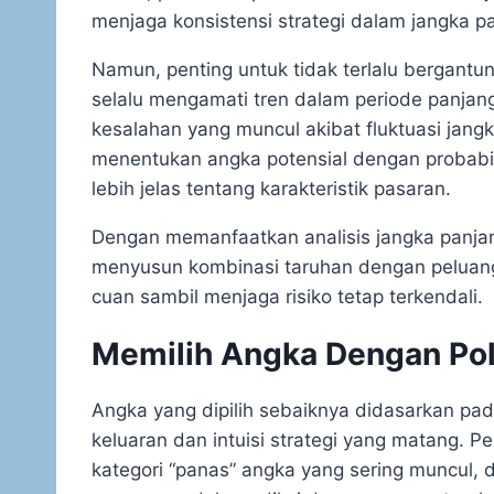
menjaga konsistensi strategi dalam jangka p
Namun, penting untuk tidak terlalu bergantu
selalu mengamati tren dalam periode panjang 
kesalahan yang muncul akibat fluktuasi jang
menentukan angka potensial dengan probabil
lebih jelas tentang karakteristik pasaran.
Dengan memanfaatkan analisis jangka panjan
menyusun kombinasi taruhan dengan peluang 
cuan sambil menjaga risiko tetap terkendali.
Memilih Angka Dengan Pol
Angka yang dipilih sebaiknya didasarkan pada
keluaran dan intuisi strategi yang matang.
kategori “panas” angka yang sering muncul, d