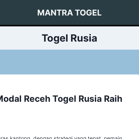
MANTRA TOGEL
Togel Rusia
odal Receh Togel Rusia Raih
uras kantong, dengan strategi yang tepat, pemain