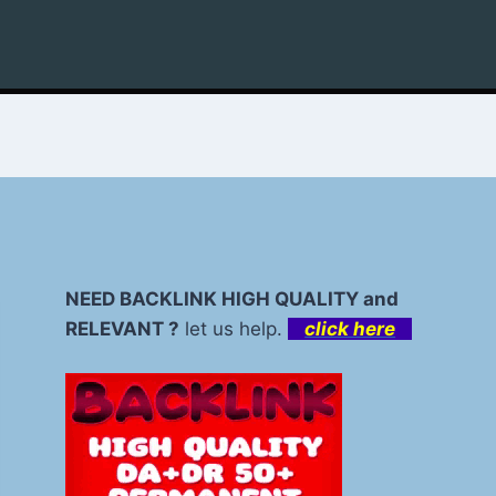
NEED BACKLINK HIGH QUALITY and
RELEVANT ?
let us help.
click here