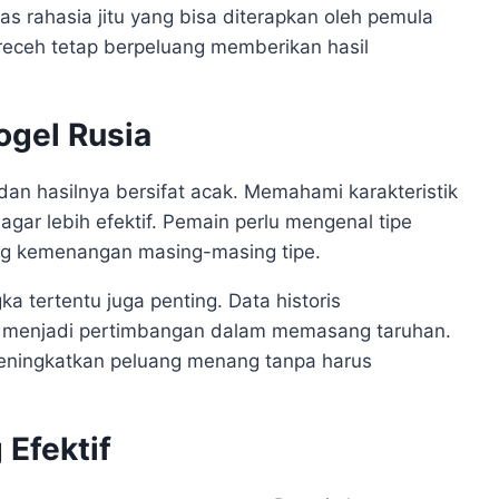
 rahasia jitu yang bisa diterapkan oleh pemula
eceh tetap berpeluang memberikan hasil
ogel Rusia
dan hasilnya bersifat acak. Memahami karakteristik
gar lebih efektif. Pemain perlu mengenal tipe
ang kemenangan masing-masing tipe.
ka tertentu juga penting. Data historis
a menjadi pertimbangan dalam memasang taruhan.
meningkatkan peluang menang tanpa harus
 Efektif