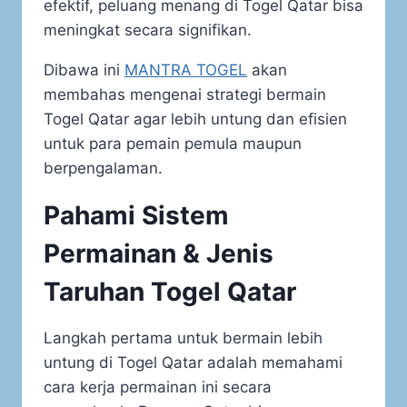
efektif, peluang menang di Togel Qatar bisa
meningkat secara signifikan.
Dibawa ini
MANTRA TOGEL
akan
membahas mengenai strategi bermain
Togel Qatar agar lebih untung dan efisien
untuk para pemain pemula maupun
berpengalaman.
Pahami Sistem
Permainan & Jenis
Taruhan Togel Qatar
Langkah pertama untuk bermain lebih
untung di Togel Qatar adalah memahami
cara kerja permainan ini secara