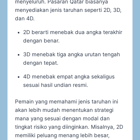
menyeluruh. Pasaran Qatar biasanya
menyediakan jenis taruhan seperti 2D, 3D,
dan 4D.
2D berarti menebak dua angka terakhir
dengan benar.
3D menebak tiga angka urutan tengah
dengan tepat.
4D menebak empat angka sekaligus
sesuai hasil undian resmi.
Pemain yang memahami jenis taruhan ini
akan lebih mudah menentukan strategi
mana yang sesuai dengan modal dan
tingkat risiko yang diinginkan. Misalnya, 2D
memiliki peluang menang lebih besar,