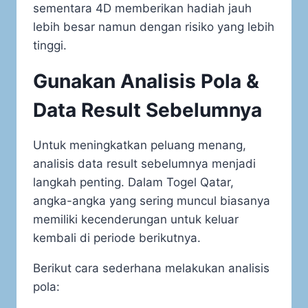
sementara 4D memberikan hadiah jauh
lebih besar namun dengan risiko yang lebih
tinggi.
Gunakan Analisis Pola &
Data Result Sebelumnya
Untuk meningkatkan peluang menang,
analisis data result sebelumnya menjadi
langkah penting. Dalam Togel Qatar,
angka-angka yang sering muncul biasanya
memiliki kecenderungan untuk keluar
kembali di periode berikutnya.
Berikut cara sederhana melakukan analisis
pola: