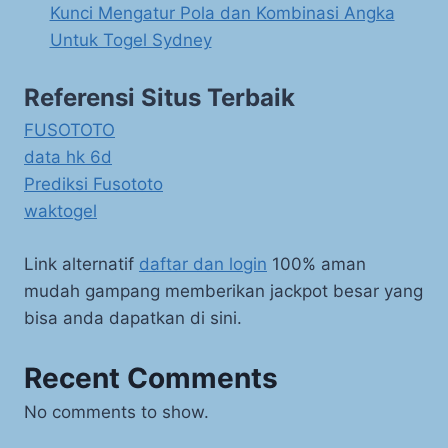
Kunci Mengatur Pola dan Kombinasi Angka
Untuk Togel Sydney
Referensi Situs Terbaik
FUSOTOTO
data hk 6d
Prediksi Fusototo
waktogel
Link alternatif
daftar dan login
100% aman
mudah gampang memberikan jackpot besar yang
bisa anda dapatkan di sini.
Recent Comments
No comments to show.