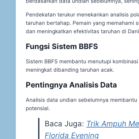
berdasarkan data undian sebelumnya, sehing
Pendekatan terukur menekankan analisis pola
taruhan bertahap. Pemain yang memahami si
dan meningkatkan efektivitas taruhan di Dani
Fungsi Sistem BBFS
Sistem BBFS membantu menutupi kombinasi 
meningkat dibanding taruhan acak.
Pentingnya Analisis Data
Analisis data undian sebelumnya membantu
potensial.
Baca Juga:
Trik Ampuh Me
Florida Evening