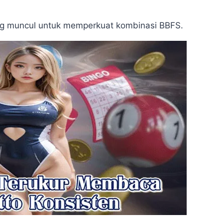
ing muncul untuk memperkuat kombinasi BBFS.