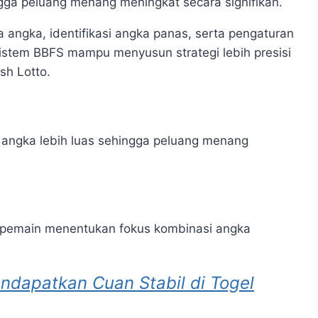
ga peluang menang meningkat secara signifikan.
 angka, identifikasi angka panas, serta pengaturan
stem BBFS mampu menyusun strategi lebih presisi
sh Lotto.
angka lebih luas sehingga peluang menang
 pemain menentukan fokus kombinasi angka
ndapatkan Cuan Stabil di Togel