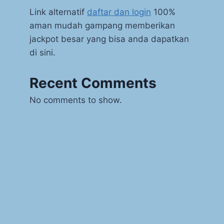
Link alternatif
daftar dan login
100%
aman mudah gampang memberikan
jackpot besar yang bisa anda dapatkan
di sini.
Recent Comments
No comments to show.