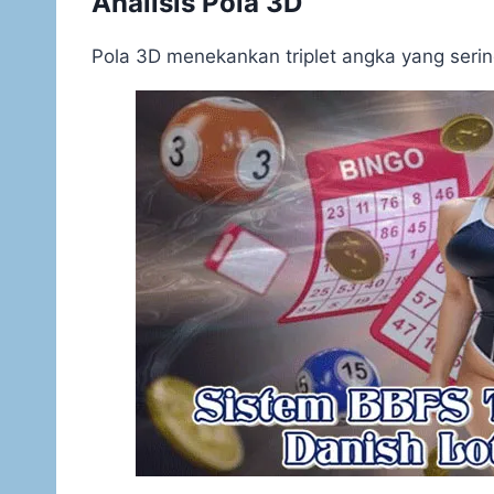
Analisis Pola 3D
Pola 3D menekankan triplet angka yang ser