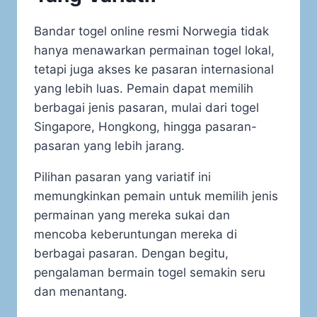
Bandar togel online resmi Norwegia tidak
hanya menawarkan permainan togel lokal,
tetapi juga akses ke pasaran internasional
yang lebih luas. Pemain dapat memilih
berbagai jenis pasaran, mulai dari togel
Singapore, Hongkong, hingga pasaran-
pasaran yang lebih jarang.
Pilihan pasaran yang variatif ini
memungkinkan pemain untuk memilih jenis
permainan yang mereka sukai dan
mencoba keberuntungan mereka di
berbagai pasaran. Dengan begitu,
pengalaman bermain togel semakin seru
dan menantang.