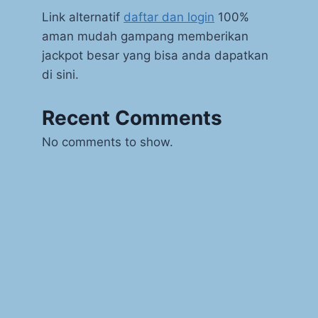
Link alternatif
daftar dan login
100%
aman mudah gampang memberikan
jackpot besar yang bisa anda dapatkan
di sini.
Recent Comments
No comments to show.