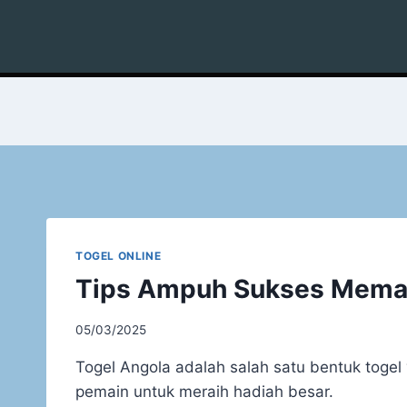
Skip
to
content
TOGEL ONLINE
Tips Ampuh Sukses Mema
05/03/2025
Togel Angola adalah salah satu bentuk toge
pemain untuk meraih hadiah besar.