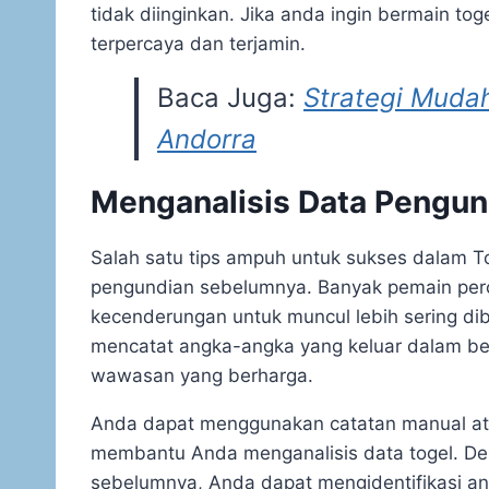
tidak diinginkan. Jika anda ingin bermain t
terpercaya dan terjamin.
Baca Juga:
Strategi Muda
Andorra
Menganalisis Data Pengu
Salah satu tips ampuh untuk sukses dalam T
pengundian sebelumnya. Banyak pemain perc
kecenderungan untuk muncul lebih sering dib
mencatat angka-angka yang keluar dalam be
wawasan yang berharga.
Anda dapat menggunakan catatan manual atau 
membantu Anda menganalisis data togel. Den
sebelumnya, Anda dapat mengidentifikasi an