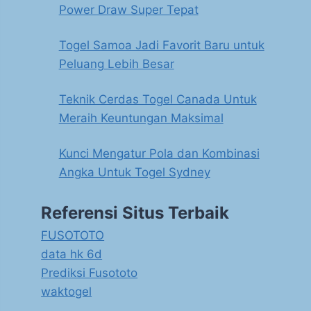
Power Draw Super Tepat
Togel Samoa Jadi Favorit Baru untuk
Peluang Lebih Besar
Teknik Cerdas Togel Canada Untuk
Meraih Keuntungan Maksimal
Kunci Mengatur Pola dan Kombinasi
Angka Untuk Togel Sydney
Referensi Situs Terbaik
FUSOTOTO
data hk 6d
Prediksi Fusototo
waktogel