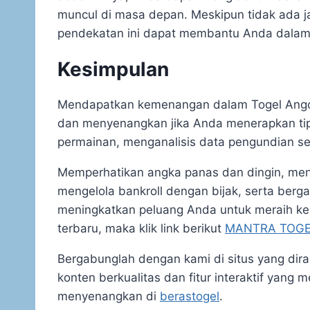
muncul di masa depan. Meskipun tidak ada j
pendekatan ini dapat membantu Anda dalam m
Kesimpulan
Mendapatkan kemenangan dalam Togel Ango
dan menyenangkan jika Anda menerapkan ti
permainan, menganalisis data pengundian s
Memperhatikan angka panas dan dingin, men
mengelola bankroll dengan bijak, serta ber
meningkatkan peluang Anda untuk meraih ke
terbaru, maka klik link berikut
MANTRA TOG
Bergabunglah dengan kami di situs yang d
konten berkualitas dan fitur interaktif yan
menyenangkan di
berastogel
.