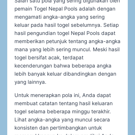
Salah satu pola yang sering digunakan oleh
pemain Togel Nepal Pools adalah dengan
mengamati angka-angka yang sering
keluar pada hasil togel sebelumnya. Setiap
hasil pengundian togel Nepal Pools dapat
memberikan petunjuk tentang angka-angka
mana yang lebih sering muncul. Meski hasil
togel bersifat acak, terdapat
kecenderungan bahwa beberapa angka
lebih banyak keluar dibandingkan dengan
yang lainnya.
Untuk menerapkan pola ini, Anda dapat
membuat catatan tentang hasil keluaran
togel selama beberapa minggu terakhir.
Lihat angka-angka yang muncul secara
konsisten dan pertimbangkan untuk