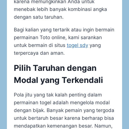
karena memungkinkan Anda untuk
menebak lebih banyak kombinasi angka
dengan satu taruhan.
Bagi kalian yang tertarik atau ingin bermain
permainan Toto online, kami sarankan
untuk bermain di situs
togel sdy
yang
terpercaya dan aman.
Pilih Taruhan dengan
Modal yang Terkendali
Pola jitu yang tak kalah penting dalam
permainan togel adalah mengelola modal
dengan bijak. Banyak pemain yang tergoda
untuk bertaruh besar karena berharap bisa
mendapatkan kemenangan besar. Namun,