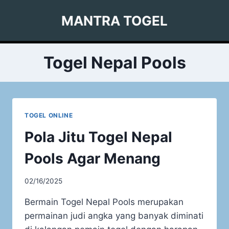
Skip
MANTRA TOGEL
to
content
Togel Nepal Pools
TOGEL ONLINE
Pola Jitu Togel Nepal
Pools Agar Menang
02/16/2025
Bermain Togel Nepal Pools merupakan
permainan judi angka yang banyak diminati