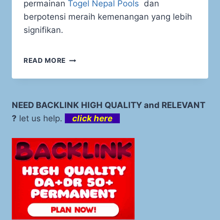
permainan
Togel Nepal Pools
dan
berpotensi meraih kemenangan yang lebih
signifikan.
POLA
READ MORE
JITU
TOGEL
NEPAL
POOLS
NEED BACKLINK HIGH QUALITY and RELEVANT
AGAR
?
let us help.
click here
MENANG