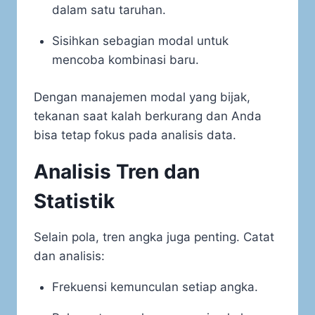
dalam satu taruhan.
Sisihkan sebagian modal untuk
mencoba kombinasi baru.
Dengan manajemen modal yang bijak,
tekanan saat kalah berkurang dan Anda
bisa tetap fokus pada analisis data.
Analisis Tren dan
Statistik
Selain pola, tren angka juga penting. Catat
dan analisis:
Frekuensi kemunculan setiap angka.