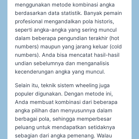
menggunakan metode kombinasi angka
berdasarkan data statistik. Banyak pemain
profesional mengandalkan pola historis,
seperti angka-angka yang sering muncul
dalam beberapa pengundian terakhir (hot
numbers) maupun yang jarang keluar (cold
numbers). Anda bisa mencatat hasil-hasil
undian sebelumnya dan menganalisis
kecenderungan angka yang muncul.
Selain itu, teknik sistem wheeling juga
populer digunakan. Dengan metode ini,
Anda membuat kombinasi dari beberapa
angka pilihan dan menyusunnya dalam
berbagai pola, sehingga memperbesar
peluang untuk mendapatkan setidaknya
sebagian dari angka pemenang. Walau