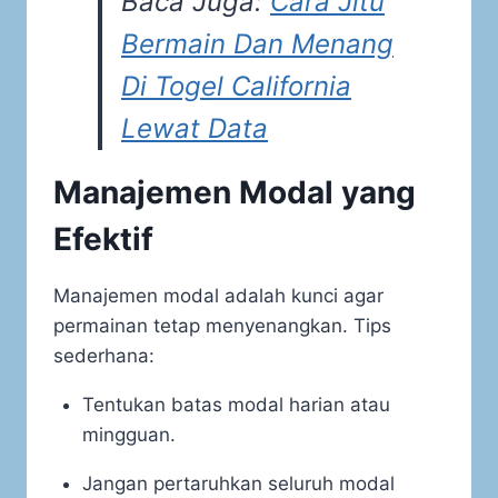
Baca Juga:
Cara Jitu
Bermain Dan Menang
Di Togel California
Lewat Data
Manajemen Modal yang
Efektif
Manajemen modal adalah kunci agar
permainan tetap menyenangkan. Tips
sederhana:
Tentukan batas modal harian atau
mingguan.
Jangan pertaruhkan seluruh modal