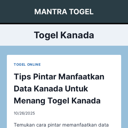
Skip
MANTRA TOGEL
to
content
Togel Kanada
TOGEL ONLINE
Tips Pintar Manfaatkan
Data Kanada Untuk
Menang Togel Kanada
10/26/2025
Temukan cara pintar memanfaatkan data