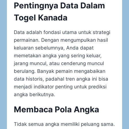
Pentingnya Data Dalam
Togel Kanada
Data adalah fondasi utama untuk strategi
permainan. Dengan mengumpulkan hasil
keluaran sebelumnya, Anda dapat
memetakan angka yang sering keluar,
jarang muncul, atau cenderung muncul
berulang. Banyak pemain mengabaikan
data historis, padahal tren angka ini bisa
menjadi indikator penting untuk prediksi
angka berikutnya.
Membaca Pola Angka
Tidak semua angka memiliki peluang sama.