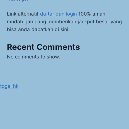
Link alternatif
daftar dan login
100% aman
mudah gampang memberikan jackpot besar yang
bisa anda dapatkan di sini.
Recent Comments
No comments to show.
togel hk
© 2026
MANTRA TOGEL