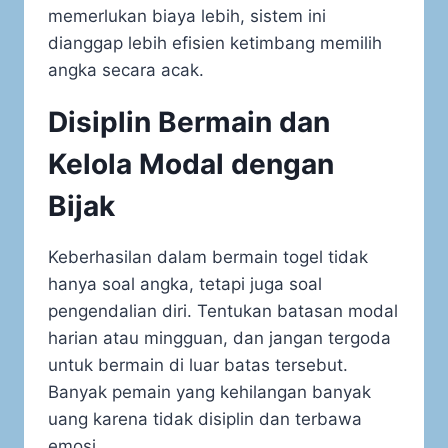
memerlukan biaya lebih, sistem ini
dianggap lebih efisien ketimbang memilih
angka secara acak.
Disiplin Bermain dan
Kelola Modal dengan
Bijak
Keberhasilan dalam bermain togel tidak
hanya soal angka, tetapi juga soal
pengendalian diri. Tentukan batasan modal
harian atau mingguan, dan jangan tergoda
untuk bermain di luar batas tersebut.
Banyak pemain yang kehilangan banyak
uang karena tidak disiplin dan terbawa
emosi.