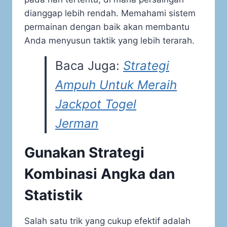
dianggap lebih rendah. Memahami sistem
permainan dengan baik akan membantu
Anda menyusun taktik yang lebih terarah.
Baca Juga:
Strategi
Ampuh Untuk Meraih
Jackpot Togel
Jerman
Gunakan Strategi
Kombinasi Angka dan
Statistik
Salah satu trik yang cukup efektif adalah