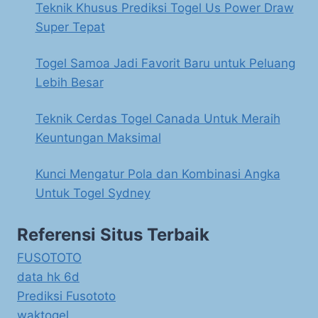
Teknik Khusus Prediksi Togel Us Power Draw
Super Tepat
Togel Samoa Jadi Favorit Baru untuk Peluang
Lebih Besar
Teknik Cerdas Togel Canada Untuk Meraih
Keuntungan Maksimal
Kunci Mengatur Pola dan Kombinasi Angka
Untuk Togel Sydney
Referensi Situs Terbaik
FUSOTOTO
data hk 6d
Prediksi Fusototo
waktogel