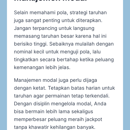
Selain memahami pola, strategi taruhan
juga sangat penting untuk diterapkan.
Jangan terpancing untuk langsung
memasang taruhan besar karena hal ini
berisiko tinggi. Sebaiknya mulailah dengan
nominal kecil untuk menguji pola, lalu
tingkatkan secara bertahap ketika peluang
kemenangan lebih jelas.
Manajemen modal juga perlu dijaga
dengan ketat. Tetapkan batas harian untuk
taruhan agar permainan tetap terkendali.
Dengan disiplin mengelola modal, Anda
bisa bermain lebih lama sekaligus
memperbesar peluang meraih jackpot
tanpa khawatir kehilangan banyak.