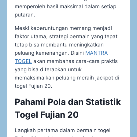
memperoleh hasil maksimal dalam setiap
putaran.
Meski keberuntungan memang menjadi
faktor utama, strategi bermain yang tepat
tetap bisa membantu meningkatkan
peluang kemenangan. Disini
MANTRA
TOGEL
akan membahas cara-cara praktis
yang bisa diterapkan untuk
memaksimalkan peluang meraih jackpot di
togel Fujian 20.
Pahami Pola dan Statistik
Togel Fujian 20
Langkah pertama dalam bermain togel