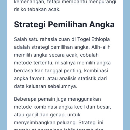
kemenangan, tetapi membantu mengurangi
risiko tebakan acak.
Strategi Pemilihan Angka
Salah satu rahasia cuan di Togel Ethiopia
adalah strategi pemilihan angka. Alih-alih
memilih angka secara acak, cobalah
metode tertentu, misalnya memilih angka
berdasarkan tanggal penting, kombinasi
angka favorit, atau analisis statistik dari
data keluaran sebelumnya.
Beberapa pemain juga menggunakan
metode kombinasi angka kecil dan besar,
atau ganjil dan genap, untuk
menyeimbangkan peluang. Strategi ini