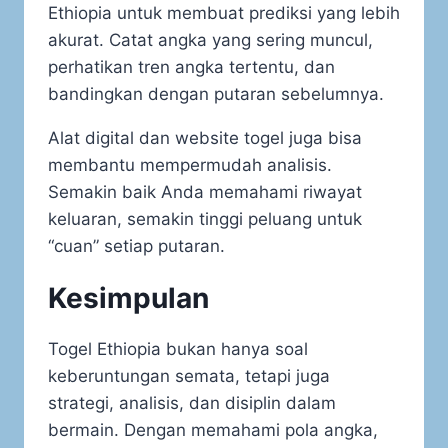
Ethiopia untuk membuat prediksi yang lebih
akurat. Catat angka yang sering muncul,
perhatikan tren angka tertentu, dan
bandingkan dengan putaran sebelumnya.
Alat digital dan website togel juga bisa
membantu mempermudah analisis.
Semakin baik Anda memahami riwayat
keluaran, semakin tinggi peluang untuk
“cuan” setiap putaran.
Kesimpulan
Togel Ethiopia bukan hanya soal
keberuntungan semata, tetapi juga
strategi, analisis, dan disiplin dalam
bermain. Dengan memahami pola angka,