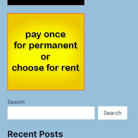
Search
Search
Recent Posts