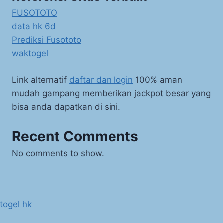
FUSOTOTO
data hk 6d
Prediksi Fusototo
waktogel
Link alternatif
daftar dan login
100% aman
mudah gampang memberikan jackpot besar yang
bisa anda dapatkan di sini.
Recent Comments
No comments to show.
togel hk