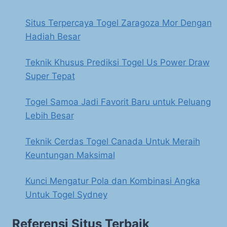
Situs Terpercaya Togel Zaragoza Mor Dengan
Hadiah Besar
Teknik Khusus Prediksi Togel Us Power Draw
Super Tepat
Togel Samoa Jadi Favorit Baru untuk Peluang
Lebih Besar
Teknik Cerdas Togel Canada Untuk Meraih
Keuntungan Maksimal
Kunci Mengatur Pola dan Kombinasi Angka
Untuk Togel Sydney
Referensi Situs Terbaik