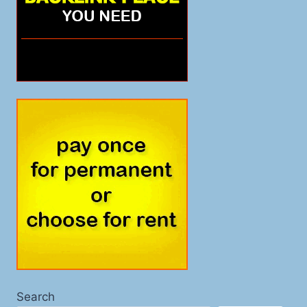
Search