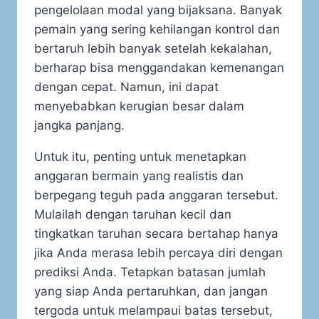
pengelolaan modal yang bijaksana. Banyak
pemain yang sering kehilangan kontrol dan
bertaruh lebih banyak setelah kekalahan,
berharap bisa menggandakan kemenangan
dengan cepat. Namun, ini dapat
menyebabkan kerugian besar dalam
jangka panjang.
Untuk itu, penting untuk menetapkan
anggaran bermain yang realistis dan
berpegang teguh pada anggaran tersebut.
Mulailah dengan taruhan kecil dan
tingkatkan taruhan secara bertahap hanya
jika Anda merasa lebih percaya diri dengan
prediksi Anda. Tetapkan batasan jumlah
yang siap Anda pertaruhkan, dan jangan
tergoda untuk melampaui batas tersebut,