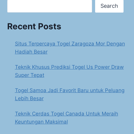
Search
Recent Posts
Situs Terpercaya Togel Zaragoza Mor Dengan
Hadiah Besar
Teknik Khusus Prediksi Togel Us Power Draw
Super Tepat
Togel Samoa Jadi Favorit Baru untuk Peluang
Lebih Besar
Teknik Cerdas Togel Canada Untuk Meraih
Keuntungan Maksimal