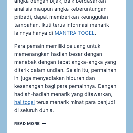
angka dengan bijak, baik berdasarkan
analisis maupun angka keberuntungan
pribadi, dapat memberikan keunggulan
tambahan. Ikuti terus informasi menarik
lainnya hanya di
MANTRA TOGEL
.
Para pemain memiliki peluang untuk
memenangkan hadiah besar dengan
menebak dengan tepat angka-angka yang
ditarik dalam undian. Selain itu, permainan
ini juga menyediakan hiburan dan
kesenangan bagi para pemainnya. Dengan
hadiah-hadiah menarik yang ditawarkan,
hai togel
terus menarik minat para penjudi
di seluruh dunia.
CARA
READ MORE
DAN