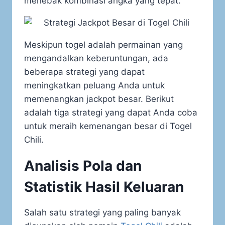
menebak kombinasi angka yang tepat.
Meskipun togel adalah permainan yang
mengandalkan keberuntungan, ada
beberapa strategi yang dapat
meningkatkan peluang Anda untuk
memenangkan jackpot besar. Berikut
adalah tiga strategi yang dapat Anda coba
untuk meraih kemenangan besar di Togel
Chili.
Analisis Pola dan
Statistik Hasil Keluaran
Salah satu strategi yang paling banyak