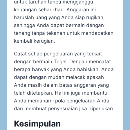
untuk taruhan tanpa mengganggu
keuangan sehari-hari. Anggaran ini
haruslah uang yang Anda siap rugikan,
sehingga Anda dapat bermain dengan
tenang tanpa tekanan untuk mendapatkan
kembali kerugian.
Catat setiap pengeluaran yang terkait
dengan bermain Togel. Dengan mencatat
berapa banyak yang Anda habiskan, Anda
dapat dengan mudah melacak apakah
Anda masih dalam batas anggaran yang
telah ditetapkan. Hal ini juga membantu
Anda memahami pola pengeluaran Anda
dan membuat penyesuaian jika diperlukan.
Kesimpulan