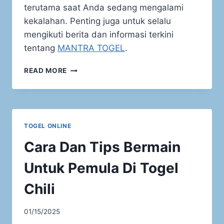
terutama saat Anda sedang mengalami
kekalahan. Penting juga untuk selalu
mengikuti berita dan informasi terkini
tentang
MANTRA TOGEL
.
STRATEGI
READ MORE
JACKPOT
BESAR
DI
TOGEL
CHILI
TOGEL ONLINE
Cara Dan Tips Bermain
Untuk Pemula Di Togel
Chili
01/15/2025