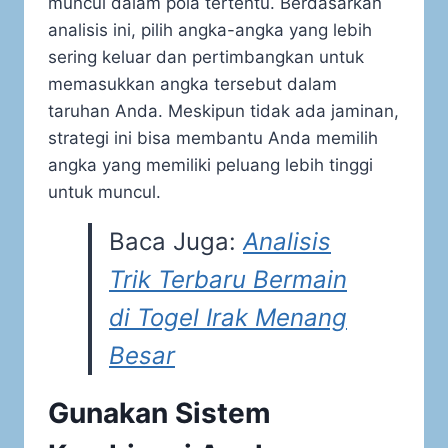
muncul dalam pola tertentu. Berdasarkan
analisis ini, pilih angka-angka yang lebih
sering keluar dan pertimbangkan untuk
memasukkan angka tersebut dalam
taruhan Anda. Meskipun tidak ada jaminan,
strategi ini bisa membantu Anda memilih
angka yang memiliki peluang lebih tinggi
untuk muncul.
Baca Juga:
Analisis
Trik Terbaru Bermain
di Togel Irak Menang
Besar
Gunakan Sistem