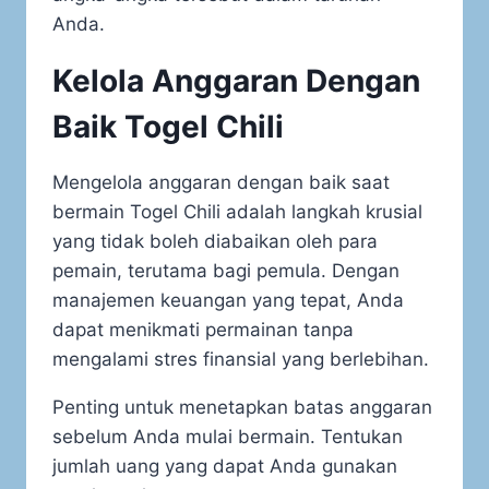
Anda.
Kelola Anggaran Dengan
Baik Togel Chili
Mengelola anggaran dengan baik saat
bermain Togel Chili adalah langkah krusial
yang tidak boleh diabaikan oleh para
pemain, terutama bagi pemula. Dengan
manajemen keuangan yang tepat, Anda
dapat menikmati permainan tanpa
mengalami stres finansial yang berlebihan.
Penting untuk menetapkan batas anggaran
sebelum Anda mulai bermain. Tentukan
jumlah uang yang dapat Anda gunakan