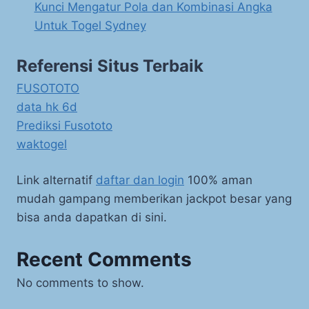
Kunci Mengatur Pola dan Kombinasi Angka
Untuk Togel Sydney
Referensi Situs Terbaik
FUSOTOTO
data hk 6d
Prediksi Fusototo
waktogel
Link alternatif
daftar dan login
100% aman
mudah gampang memberikan jackpot besar yang
bisa anda dapatkan di sini.
Recent Comments
No comments to show.