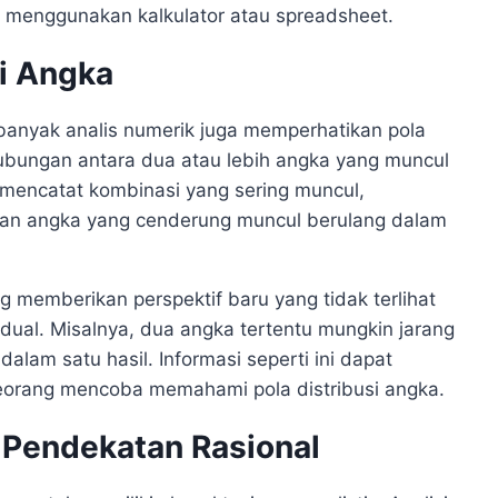
 menggunakan kalkulator atau spreadsheet.
i Angka
 banyak analis numerik juga memperhatikan pola
ubungan antara dua atau lebih angka yang muncul
mencatat kombinasi yang sering muncul,
gan angka yang cenderung muncul berulang dalam
 memberikan perspektif baru yang tidak terlihat
idual. Misalnya, dua angka tertentu mungkin jarang
alam satu hasil. Informasi seperti ini dapat
seorang mencoba memahami pola distribusi angka.
 Pendekatan Rasional