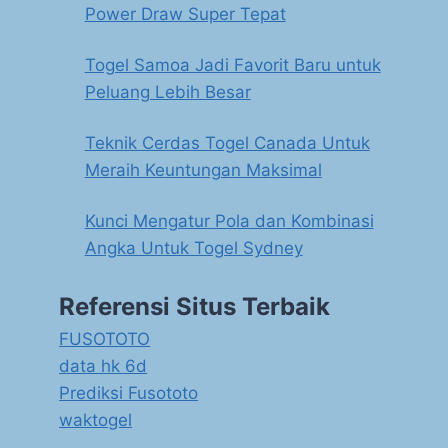
Power Draw Super Tepat
Togel Samoa Jadi Favorit Baru untuk
Peluang Lebih Besar
Teknik Cerdas Togel Canada Untuk
Meraih Keuntungan Maksimal
Kunci Mengatur Pola dan Kombinasi
Angka Untuk Togel Sydney
Referensi Situs Terbaik
FUSOTOTO
data hk 6d
Prediksi Fusototo
waktogel