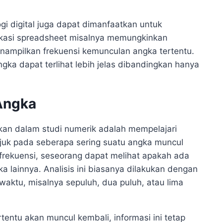
i digital juga dapat dimanfaatkan untuk
likasi spreadsheet misalnya memungkinkan
nampilkan frekuensi kemunculan angka tertentu.
angka dapat terlihat lebih jelas dibandingkan hanya
Angka
nakan dalam studi numerik adalah mempelajari
juk pada seberapa sering suatu angka muncul
frekuensi, seseorang dapat melihat apakah ada
 lainnya. Analisis ini biasanya dilakukan dengan
ktu, misalnya sepuluh, dua puluh, atau lima
tentu akan muncul kembali, informasi ini tetap