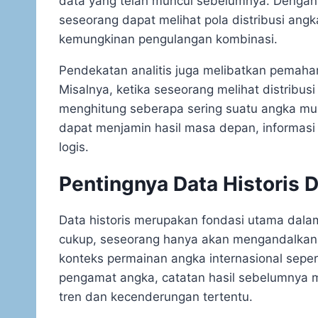
data yang telah muncul sebelumnya. Dengan m
seseorang dapat melihat pola distribusi angk
kemungkinan pengulangan kombinasi.
Pendekatan analitis juga melibatkan pemaha
Misalnya, ketika seseorang melihat distrib
menghitung seberapa sering suatu angka mun
dapat menjamin hasil masa depan, informasi
logis.
Pentingnya Data Historis 
Data historis merupakan fondasi utama dalam
cukup, seseorang hanya akan mengandalkan p
konteks permainan angka internasional sepe
pengamat angka, catatan hasil sebelumnya m
tren dan kecenderungan tertentu.