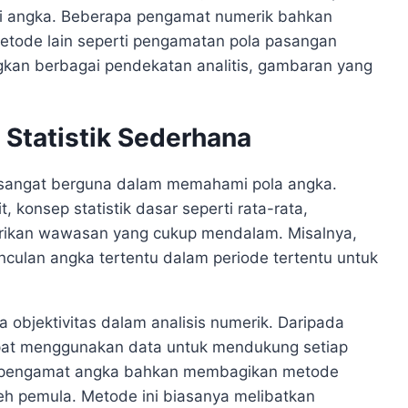
i angka. Beberapa pengamat numerik bahkan
etode lain seperti pengamatan pola pasangan
kan berbagai pendekatan analitis, gambaran yang
Statistik Sederhana
g sangat berguna dalam memahami pola angka.
 konsep statistik dasar seperti rata-rata,
mberikan wawasan yang cukup mendalam. Misalnya,
culan angka tertentu dalam periode tertentu untuk
objektivitas dalam analisis numerik. Daripada
pat menggunakan data untuk mendukung setiap
s pengamat angka bahkan membagikan metode
leh pemula. Metode ini biasanya melibatkan