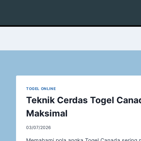
Skip
to
content
TOGEL ONLINE
Teknik Cerdas Togel Cana
Maksimal
03/07/2026
Memahami pola angka Togel Canada sering m