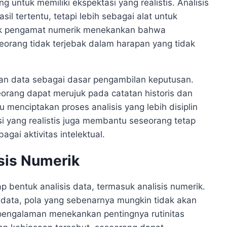
 untuk memiliki ekspektasi yang realistis. Analisis
il tertentu, tetapi lebih sebagai alat untuk
ak pengamat numerik menekankan bahwa
eorang tidak terjebak dalam harapan yang tidak
an data sebagai dasar pengambilan keputusan.
eorang dapat merujuk pada catatan historis dan
u menciptakan proses analisis yang lebih disiplin
asi yang realistis juga membantu seseorang tetap
gai aktivitas intelektual.
isis Numerik
p bentuk analisis data, termasuk analisis numerik.
 data, pola yang sebenarnya mungkin tidak akan
pengalaman menekankan pentingnya rutinitas