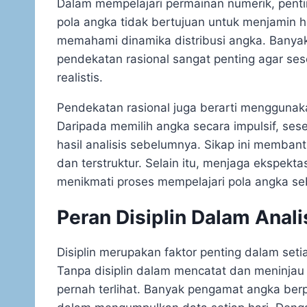
Dalam mempelajari permainan numerik, penting
pola angka tidak bertujuan untuk menjamin has
memahami dinamika distribusi angka. Bany
pendekatan rasional sangat penting agar ses
realistis.
Pendekatan rasional juga berarti menggunak
Daripada memilih angka secara impulsif, ses
hasil analisis sebelumnya. Sikap ini membant
dan terstruktur. Selain itu, menjaga ekspekt
menikmati proses mempelajari pola angka seba
Peran Disiplin Dalam Anal
Disiplin merupakan faktor penting dalam setia
Tanpa disiplin dalam mencatat dan meninjau
pernah terlihat. Banyak pengamat angka ber