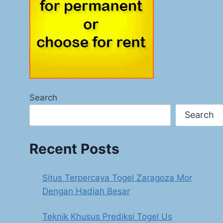
Search
Search
Recent Posts
Situs Terpercaya Togel Zaragoza Mor
Dengan Hadiah Besar
Teknik Khusus Prediksi Togel Us