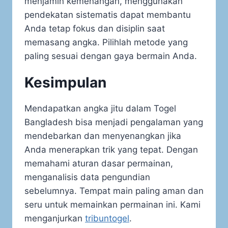
menjamin kemenangan, menggunakan
pendekatan sistematis dapat membantu
Anda tetap fokus dan disiplin saat
memasang angka. Pilihlah metode yang
paling sesuai dengan gaya bermain Anda.
Kesimpulan
Mendapatkan angka jitu dalam Togel
Bangladesh bisa menjadi pengalaman yang
mendebarkan dan menyenangkan jika
Anda menerapkan trik yang tepat. Dengan
memahami aturan dasar permainan,
menganalisis data pengundian
sebelumnya. Tempat main paling aman dan
seru untuk memainkan permainan ini. Kami
menganjurkan
tribuntogel
.