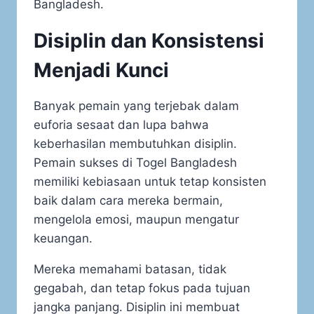
Bangladesh.
Disiplin dan Konsistensi
Menjadi Kunci
Banyak pemain yang terjebak dalam
euforia sesaat dan lupa bahwa
keberhasilan membutuhkan disiplin.
Pemain sukses di Togel Bangladesh
memiliki kebiasaan untuk tetap konsisten
baik dalam cara mereka bermain,
mengelola emosi, maupun mengatur
keuangan.
Mereka memahami batasan, tidak
gegabah, dan tetap fokus pada tujuan
jangka panjang. Disiplin ini membuat