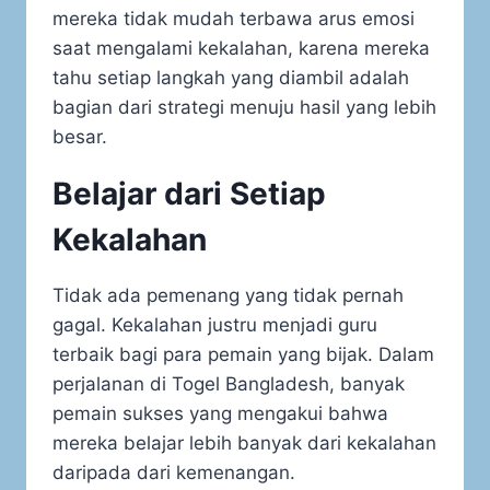
mereka tidak mudah terbawa arus emosi
saat mengalami kekalahan, karena mereka
tahu setiap langkah yang diambil adalah
bagian dari strategi menuju hasil yang lebih
besar.
Belajar dari Setiap
Kekalahan
Tidak ada pemenang yang tidak pernah
gagal. Kekalahan justru menjadi guru
terbaik bagi para pemain yang bijak. Dalam
perjalanan di Togel Bangladesh, banyak
pemain sukses yang mengakui bahwa
mereka belajar lebih banyak dari kekalahan
daripada dari kemenangan.