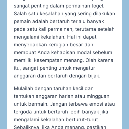
sangat penting dalam permainan togel.
Salah satu kesalahan yang sering dilakukan
pemain adalah bertaruh terlalu banyak
pada satu kali permainan, terutama setelah
mengalami kekalahan. Hal ini dapat
menyebabkan kerugian besar dan
membuat Anda kehabisan modal sebelum
memiliki kesempatan menang. Oleh karena
itu, sangat penting untuk mengatur
anggaran dan bertaruh dengan bijak.
Mulailah dengan taruhan kecil dan
tentukan anggaran harian atau mingguan
untuk bermain. Jangan terbawa emosi atau
tergoda untuk bertaruh lebih banyak jika
mengalami kekalahan berturut-turut.
Sebaliknya, jika Anda menang, pastikan