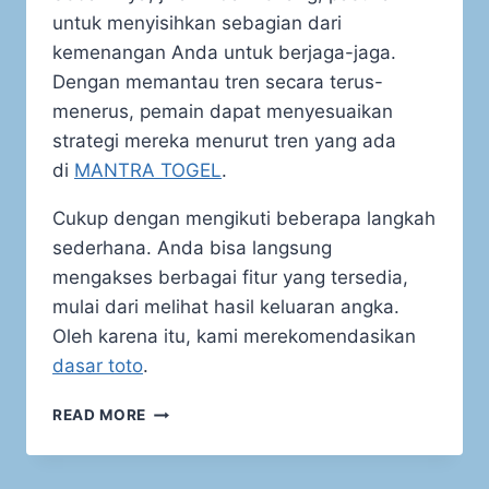
untuk menyisihkan sebagian dari
kemenangan Anda untuk berjaga-jaga.
Dengan memantau tren secara terus-
menerus, pemain dapat menyesuaikan
strategi mereka menurut tren yang ada
di
MANTRA TOGEL
.
Cukup dengan mengikuti beberapa langkah
sederhana. Anda bisa langsung
mengakses berbagai fitur yang tersedia,
mulai dari melihat hasil keluaran angka.
Oleh karena itu, kami merekomendasikan
dasar toto
.
TIPS
READ MORE
CARA
MENANG
MUDAH