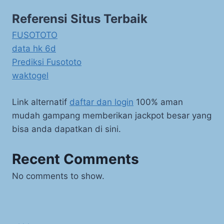
Referensi Situs Terbaik
FUSOTOTO
data hk 6d
Prediksi Fusototo
waktogel
Link alternatif
daftar dan login
100% aman
mudah gampang memberikan jackpot besar yang
bisa anda dapatkan di sini.
Recent Comments
No comments to show.