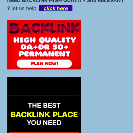
NEED BACKLINK HIGH QUALITY and RELEVANT
MERAIH
?
let us help.
click here
JACKPOT
MENGGIURKAN