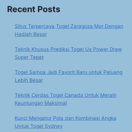
Recent Posts
Situs Terpercaya Togel Zaragoza Mor Dengan
Hadiah Besar
Teknik Khusus Prediksi Togel Us Power Draw
Super Tepat
Togel Samoa Jadi Favorit Baru untuk Peluang
Lebih Besar
Teknik Cerdas Togel Canada Untuk Meraih
Keuntungan Maksimal
Kunci Mengatur Pola dan Kombinasi Angka
Untuk Togel Sydney