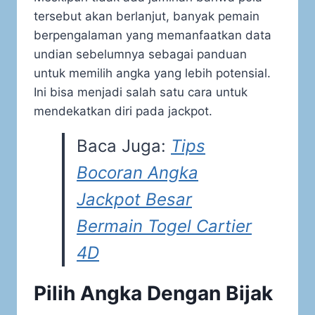
tersebut akan berlanjut, banyak pemain
berpengalaman yang memanfaatkan data
undian sebelumnya sebagai panduan
untuk memilih angka yang lebih potensial.
Ini bisa menjadi salah satu cara untuk
mendekatkan diri pada jackpot.
Baca Juga:
Tips
Bocoran Angka
Jackpot Besar
Bermain Togel Cartier
4D
Pilih Angka Dengan Bijak