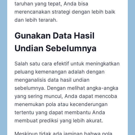
taruhan yang tepat, Anda bisa
merencanakan strategi dengan lebih baik
dan lebih terarah.
Gunakan Data Hasil
Undian Sebelumnya
Salah satu cara efektif untuk meningkatkan
peluang kemenangan adalah dengan
menganalisis data hasil undian
sebelumnya. Dengan melihat angka-angka
yang sering muncul, Anda dapat mencoba
menemukan pola atau kecenderungan
tertentu yang dapat membantu Anda
membuat prediksi yang lebih akurat.
Meskipun tidak ada jaminan bahwa pola