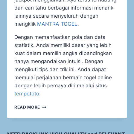
dan cari tahu berbagai informasi menarik
lainnya secara menyeluruh dengan
mengklik
MANTRA TOGEL
.
Dengan memanfaatkan pola dan data
statistik. Anda memiliki dasar yang lebih
kuat dalam memilih angka dibandingkan
hanya mengandalkan intuisi. Dengan
mengikuti tips dan trik ini. Anda dapat
memulai perjalanan bermain togel online
dengan lebih percaya diri melalui situs
tempototo
.
TIPS
READ MORE
BERMAIN
TOGEL
LIBANON
UNTUK