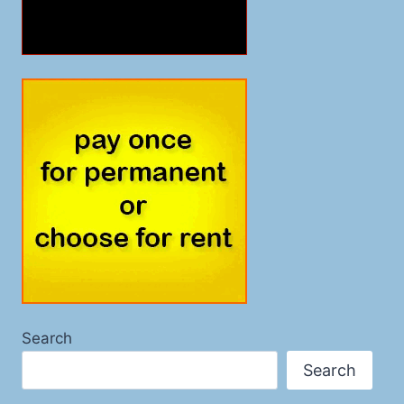
Search
Search