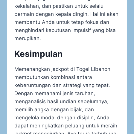
kekalahan, dan pastikan untuk selalu
bermain dengan kepala dingin. Hal ini akan
membantu Anda untuk tetap fokus dan
menghindari keputusan impulsif yang bisa
merugikan.
Kesimpulan
Memenangkan jackpot di Togel Libanon
membutuhkan kombinasi antara
keberuntungan dan strategi yang tepat.
Dengan memahami jenis taruhan,
menganalisis hasil undian sebelumnya,
memilih angka dengan bijak, dan
mengelola modal dengan disiplin, Anda
dapat meningkatkan peluang untuk meraih
jackpot menggiurkan. Ayo terus terhubung